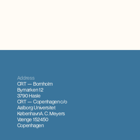
Address
CRT — Bornholm
Bymarken 12
3790 Hasle
CRT — Copenhagen
c/o
Aalborg Universitet
København
A. C. Meyers
Vænge 15
2450
Copenhagen