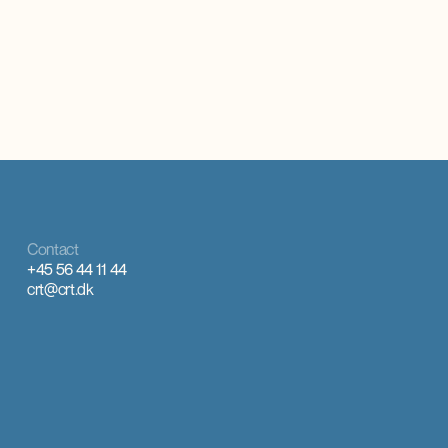
Contact
+45 56 44 11 44
crt@crt.dk