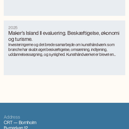
fokus på landkommuner.
2025
Maker’s Island II evaluering. Beskæftigelse, økonomi
og turisme.
Investeringerne og det brede samarbejde om kunsthåndværk som
branche har skabt øget beskæftigelse, omsætning, indtjening,
uddannelsessøgning, og synlighed. Kunsthåndværket er blevet en
turismemagnet på Bornholm, der også genererer værditilvækst og
jobs gennem turismen. Kunsthåndværkerne oplever markant øget
international interesse, som giver anerkendelse, inspiration og faglig
udvikling.
Address
CRT — Bornholm
Bymarken 12