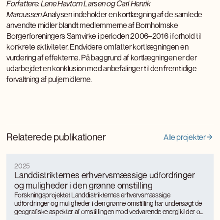
Forfattere: Lene Havtorn Larsen og Carl Henrik
Marcussen.
Analysen indeholder en kortlægning af de samlede
anvendte midler blandt medlemmerne af Bornholmske
Borgerforeningers Samvirke i perioden 2006–2016 i forhold til
konkrete aktiviteter. Endvidere omfatter kortlægningen en
vurdering af effekterne. På baggrund af kortlægningen er der
udarbejdet en konklusion med anbefalinger til den fremtidige
forvaltning af puljemidlerne.
Relaterede publikationer
Alle projekter
2025
Landdistrikternes erhvervsmæssige udfordringer
og muligheder i den grønne omstilling
Forskningsprojektet Landdistrikternes erhvervsmæssige
udfordringer og muligheder i den grønne omstilling har undersøgt de
geografiske aspekter af omstillingen mod vedvarende energikilder og
mere bæredygtige, energieffektive produktionsformer med særligt