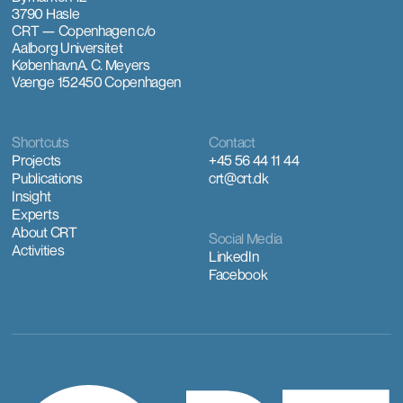
3790 Hasle
CRT — Copenhagen
c/o
Aalborg Universitet
København
A. C. Meyers
Vænge 15
2450 Copenhagen
Shortcuts
Contact
Projects
+45 56 44 11 44
Publications
crt@crt.dk
Insight
Experts
About CRT
Social Media
Activities
LinkedIn
Facebook