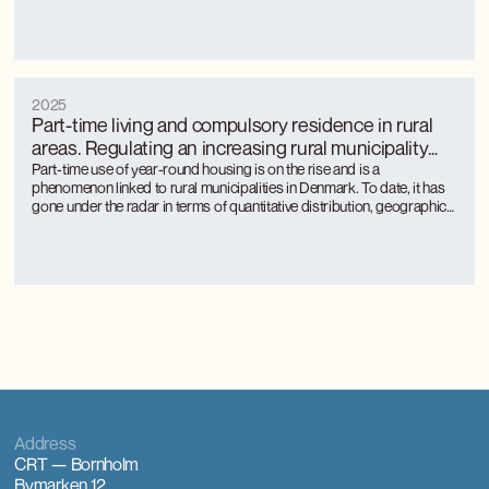
jobs gennem turismen. Kunsthåndværkerne oplever markant øget
international interesse, som giver anerkendelse, inspiration og faglig
udvikling.
2025
Part-time living and compulsory residence in rural
areas. Regulating an increasing rural municipality
phenomenon
Part-time use of year-round housing is on the rise and is a
phenomenon linked to rural municipalities in Denmark. To date, it has
gone under the radar in terms of quantitative distribution, geographical
distribution and the approach of rural municipalities to regulation.
Part-time use is unevenly distributed between rural municipalities and
is concentrated where there is a large tourism activity.
Address
CRT — Bornholm
Bymarken 12