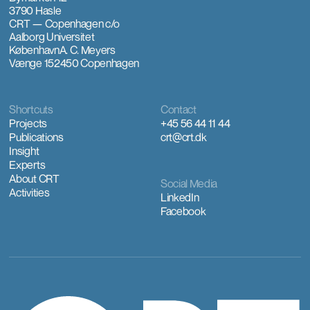
3790 Hasle
CRT — Copenhagen
c/o
Aalborg Universitet
København
A. C. Meyers
Vænge 15
2450 Copenhagen
Shortcuts
Contact
Projects
+45 56 44 11 44
Publications
crt@crt.dk
Insight
Experts
About CRT
Social Media
Activities
LinkedIn
Facebook