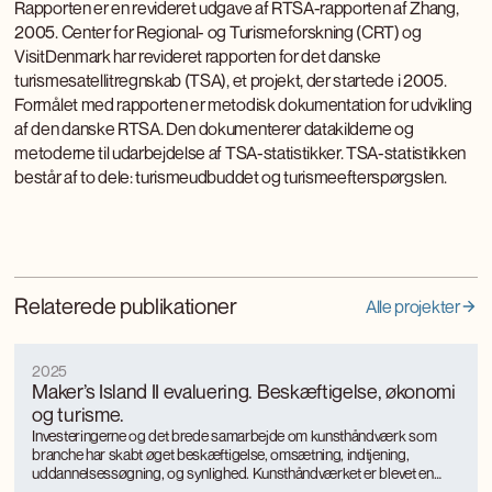
Rapporten er en revideret udgave af RTSA-rapporten af Zhang,
2005. Center for Regional- og Turismeforskning (CRT) og
VisitDenmark har revideret rapporten for det danske
turismesatellitregnskab (TSA), et projekt, der startede i 2005.
Formålet med rapporten er metodisk dokumentation for udvikling
af den danske RTSA. Den dokumenterer datakilderne og
metoderne til udarbejdelse af TSA-statistikker. TSA-statistikken
består af to dele: turismeudbuddet og turismeefterspørgslen.
Relaterede publikationer
Alle projekter
2025
Maker’s Island II evaluering. Beskæftigelse, økonomi
og turisme.
Investeringerne og det brede samarbejde om kunsthåndværk som
branche har skabt øget beskæftigelse, omsætning, indtjening,
uddannelsessøgning, og synlighed. Kunsthåndværket er blevet en
turismemagnet på Bornholm, der også genererer værditilvækst og