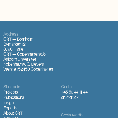
Address
CRT — Bornholm
Bymarken 12
3790 Hasle
CRT — Copenhagen
c/o
Aalborg Universitet
København
A. C. Meyers
Vænge 15
2450 Copenhagen
Shortcuts
Contact
Projects
+45 56 44 11 44
Publications
crt@crt.dk
Insight
Experts
About CRT
Social Media