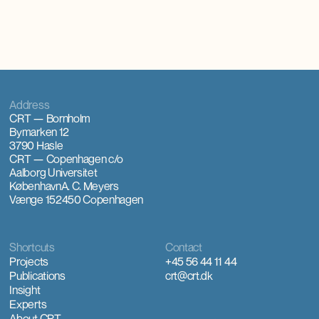
Address
CRT — Bornholm
Bymarken 12
3790 Hasle
CRT — Copenhagen
c/o
Aalborg Universitet
København
A. C. Meyers
Vænge 15
2450 Copenhagen
Shortcuts
Contact
Projects
+45 56 44 11 44
Publications
crt@crt.dk
Insight
Experts
About CRT