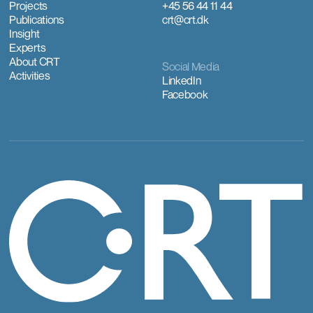
Projects
+45 56 44 11 44
Publications
crt@crt.dk
Insight
Experts
About CRT
Social Media
Activities
LinkedIn
Facebook