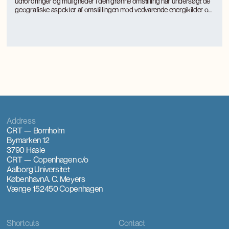
udfordringer og muligheder i den grønne omstilling har undersøgt de
geografiske aspekter af omstillingen mod vedvarende energikilder og
mere bæredygtige, energieffektive produktionsformer med særligt
fokus på landkommuner.
Address
CRT — Bornholm
Bymarken 12
3790 Hasle
CRT — Copenhagen
c/o
Aalborg Universitet
København
A. C. Meyers
Vænge 15
2450 Copenhagen
Shortcuts
Contact