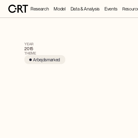
Research
Model
Data & Analysis
Events
Resourc
YEAR
2015
THEME
Arbejdsmarked