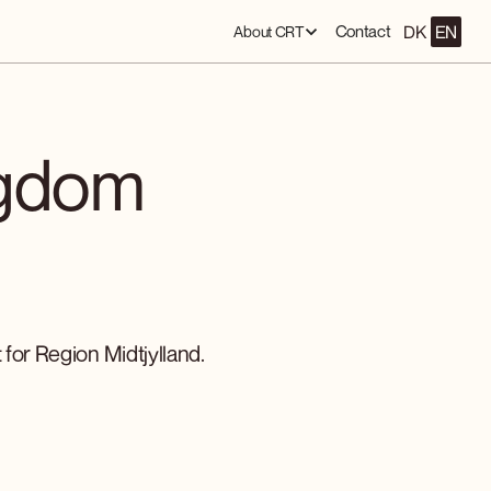
DK
EN
Contact
About CRT
ngdom
 for Region Midtjylland.