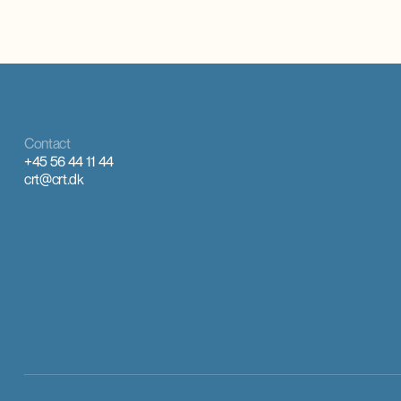
Contact
+45 56 44 11 44
crt@crt.dk