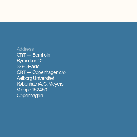
Address
CRT — Bornholm
Bymarken 12
3790 Hasle
CRT — Copenhagen
c/o
Aalborg Universitet
København
A. C. Meyers
Vænge 15
2450
Copenhagen