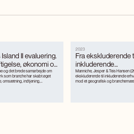
2023
Island II evaluering.
Fra ekskluderende t
igelse, økonomi og
inkluderende
.
rne og det brede samarbejde om
erhvervspolitik: mod
Manniche, Jesper & Teis Hansen (2
k som branche har skabt øget
ekskluderende til inkluderende erhv
geografisk og
, omsætning, indtjening,
mod et geografisk og branchemæs
øgning, og synlighed.
sammenhængende Danmark. Økonom
branchemæssigt m
ket er blevet en turismemagnet på
no. 1, 2023, ”Nye perspektiver på
sammenhængende
r også genererer værditilvækst og
landdistrikterne – kampen om stede
turismen. Kunsthåndværkerne
Danmark
t øget international interesse,
rkendelse, inspiration og faglig