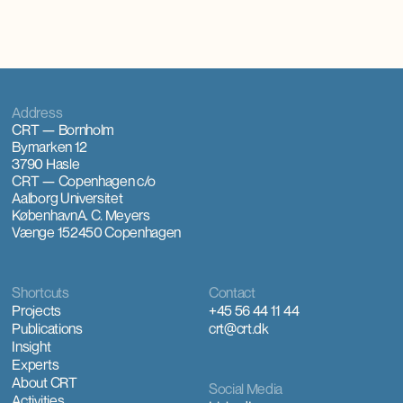
Address
CRT — Bornholm
Bymarken 12
3790 Hasle
CRT — Copenhagen
c/o
Aalborg Universitet
København
A. C. Meyers
Vænge 15
2450 Copenhagen
Shortcuts
Contact
Projects
+45 56 44 11 44
Publications
crt@crt.dk
Insight
Experts
About CRT
Social Media
Activities