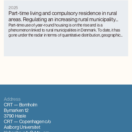
2025
Part-time living and compulsory residence in rural
areas. Regulating an increasing rural municipality
phenomenon
Part-time use of year-round housing is on the rise and is a
phenomenon linked to rural municipalities in Denmark. To date, it has
gone under the radar in terms of quantitative distribution, geographical
distribution and the approach of rural municipalities to regulation.
Part-time use is unevenly distributed between rural municipalities and
is concentrated where there is a large tourism activity.
Address
CRT — Bornholm
Bymarken 12
3790 Hasle
CRT — Copenhagen
c/o
Aalborg Universitet