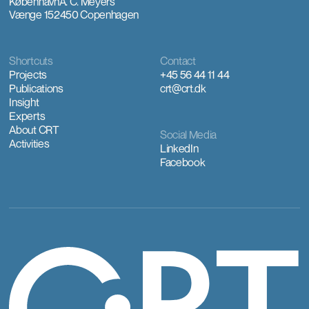
København
A. C. Meyers
Vænge 15
2450 Copenhagen
Shortcuts
Contact
Projects
+45 56 44 11 44
Publications
crt@crt.dk
Insight
Experts
About CRT
Social Media
Activities
LinkedIn
Facebook