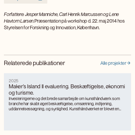
Forfattere: Jesper Manniche, Carl Henrik Marcussen og Lene
Havtorn Larsen.
Præsentation på workshop d. 22. maj 2014 hos
Styrelsen for Forskning og Innovation, København.
Relaterede publikationer
Alle projekter
2025
Maker’s Island II evaluering. Beskæftigelse, økonomi
og turisme.
Investeringerne og det brede samarbejde om kunsthåndværk som
branche har skabt øget beskæftigelse, omsætning, indtjening,
uddannelsessøgning, og synlighed. Kunsthåndværket er blevet en
turismemagnet på Bornholm, der også genererer værditilvækst og
jobs gennem turismen. Kunsthåndværkerne oplever markant øget
international interesse, som giver anerkendelse, inspiration og faglig
udvikling.