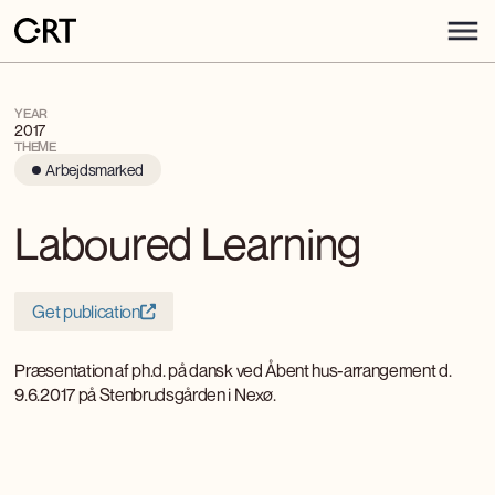
YEAR
2017
THEME
Arbejdsmarked
Laboured Learning
Get publication
Præsentation af ph.d. på dansk ved Åbent hus-arrangement d.
9.6.2017 på Stenbrudsgården i Nexø.