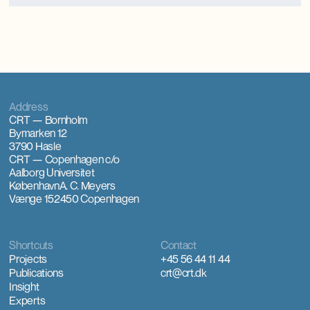
udvikling.
Address
CRT — Bornholm
Bymarken 12
3790 Hasle
CRT — Copenhagen
c/o
Aalborg Universitet
København
A. C. Meyers
Vænge 15
2450 Copenhagen
Shortcuts
Contact
Projects
+45 56 44 11 44
Publications
crt@crt.dk
Insight
Experts