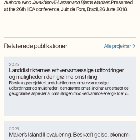
Authors: Nino Javakhishvili-Larsen and Bjarne Madsen.
Presented
at the 26th IIOA conference, Juiz de Fora, Brazil, 26 June 2018.
Relaterede publikationer
Alle projekter
2025
Landdistrikternes erhvervsmæssige udfordringer
og muligheder i den grønne omstilling
Forskningsprojektet Landdistrikternes erhvervsmæssige
udfordringer og muligheder i den grønne omstilling har undersøgt de
geografiske aspekter af omstillingen mod vedvarende energikilder og
mere bæredygtige, energieffektive produktionsformer med særligt
fokus på landkommuner.
2025
Maker’s Island II evaluering. Beskæftigelse, økonomi