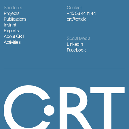
Shortcuts
Contact
Projects
+45 56 44 11 44
Publications
crt@crt.dk
Insight
Experts
About CRT
Social Media
Activities
LinkedIn
Facebook