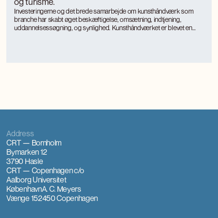
og turisme.
Investeringerne og det brede samarbejde om kunsthåndværk som
branche har skabt øget beskæftigelse, omsætning, indtjening,
uddannelsessøgning, og synlighed. Kunsthåndværket er blevet en
turismemagnet på Bornholm, der også genererer værditilvækst og
jobs gennem turismen. Kunsthåndværkerne oplever markant øget
international interesse, som giver anerkendelse, inspiration og faglig
udvikling.
Address
CRT — Bornholm
Bymarken 12
3790 Hasle
CRT — Copenhagen
c/o
Aalborg Universitet
København
A. C. Meyers
Vænge 15
2450 Copenhagen