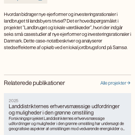
Hvordan bidrager nye ejerformer og investeringsrationaler i
landbruget til landsbyers trivsel? Det er hovedspørgsmålet i
projektet ”Landbruget og lokale værdikæder”, hvori der indgår
seks små casestudier af nye ejerformer og investeringsrationaler i
Danmark. Dette case-notatbeskriver og analyserer
stedseffekterne af opkøb ved en lokal jordbrugsfond på Samsø.
Relaterede publikationer
Alle projekter
2025
Landdistrikternes erhvervsmæssige udfordringer
og muligheder i den grønne omstilling
Forskningsprojektet Landdistrikternes erhvervsmæssige
udfordringer og muligheder i den grønne omstilling har undersøgt de
geografiske aspekter af omstillingen mod vedvarende energikilder og
mere bæredygtige, energieffektive produktionsformer med særligt