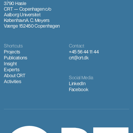
3790 Hasle
CRT — Copenhagen
c/o
Aalborg Universitet
København
A. C. Meyers
Vænge 15
2450 Copenhagen
Shortcuts
Contact
Projects
+45 56 44 11 44
Publications
crt@crt.dk
Insight
Experts
About CRT
Social Media
Activities
LinkedIn
Facebook