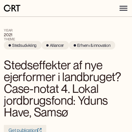
YEAR
2021
THEME
Stedsudvikling
Alliancer
Erhverv & innovation
Stedseffekter af nye
ejerformer i landbruget?
Case-notat 4. Lokal
jordbrugsfond: Yduns
Have, Samsø
Get publication