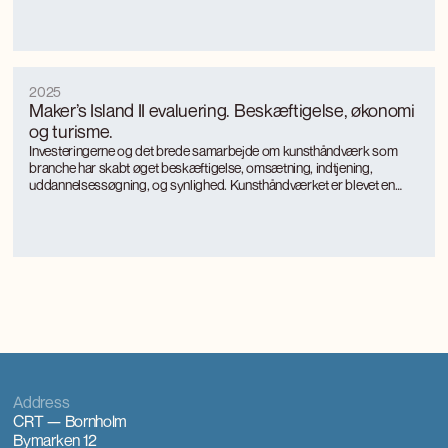
fokus på landkommuner.
2025
Maker’s Island II evaluering. Beskæftigelse, økonomi
og turisme.
Investeringerne og det brede samarbejde om kunsthåndværk som
branche har skabt øget beskæftigelse, omsætning, indtjening,
uddannelsessøgning, og synlighed. Kunsthåndværket er blevet en
turismemagnet på Bornholm, der også genererer værditilvækst og
jobs gennem turismen. Kunsthåndværkerne oplever markant øget
international interesse, som giver anerkendelse, inspiration og faglig
udvikling.
Address
CRT — Bornholm
Bymarken 12