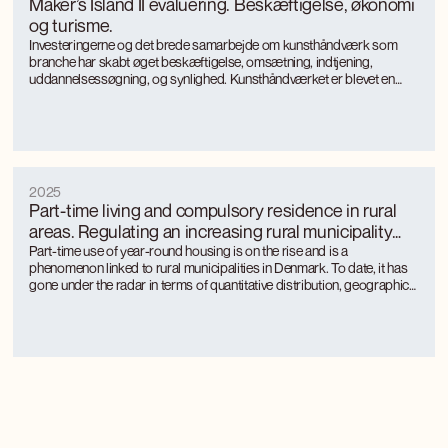
Maker’s Island II evaluering. Beskæftigelse, økonomi
og turisme.
Investeringerne og det brede samarbejde om kunsthåndværk som
branche har skabt øget beskæftigelse, omsætning, indtjening,
uddannelsessøgning, og synlighed. Kunsthåndværket er blevet en
turismemagnet på Bornholm, der også genererer værditilvækst og
jobs gennem turismen. Kunsthåndværkerne oplever markant øget
international interesse, som giver anerkendelse, inspiration og faglig
udvikling.
2025
Part-time living and compulsory residence in rural
areas. Regulating an increasing rural municipality
phenomenon
Part-time use of year-round housing is on the rise and is a
phenomenon linked to rural municipalities in Denmark. To date, it has
gone under the radar in terms of quantitative distribution, geographical
distribution and the approach of rural municipalities to regulation.
Part-time use is unevenly distributed between rural municipalities and
is concentrated where there is a large tourism activity.