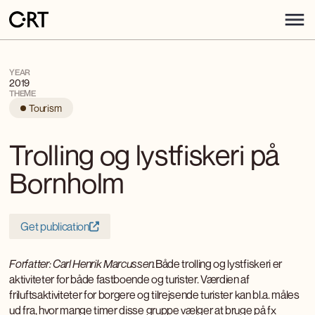
YEAR
2019
THEME
Tourism
Trolling og lystfiskeri på
Bornholm
Get publication
Forfatter: Carl Henrik Marcussen.
Både trolling og lystfiskeri er
aktiviteter for både fastboende og turister. Værdien af
friluftsaktiviteter for borgere og tilrejsende turister kan bl.a. måles
ud fra, hvor mange timer disse gruppe vælger at bruge på fx