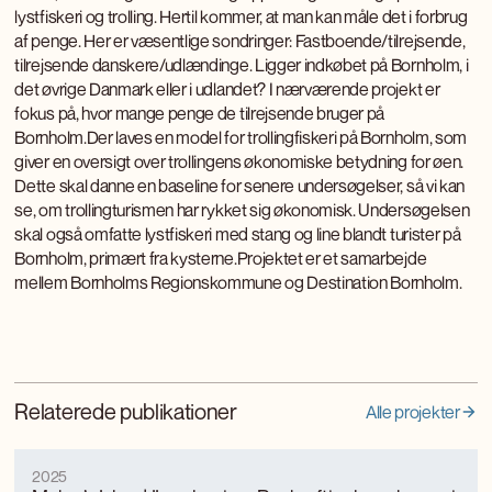
lystfiskeri og trolling. Hertil kommer, at man kan måle det i forbrug
af penge. Her er væsentlige sondringer: Fastboende/tilrejsende,
tilrejsende danskere/udlændinge. Ligger indkøbet på Bornholm, i
det øvrige Danmark eller i udlandet? I nærværende projekt er
fokus på, hvor mange penge de tilrejsende bruger på
Bornholm.Der laves en model for trollingfiskeri på Bornholm, som
giver en oversigt over trollingens økonomiske betydning for øen.
Dette skal danne en baseline for senere undersøgelser, så vi kan
se, om trollingturismen har rykket sig økonomisk. Undersøgelsen
skal også omfatte lystfiskeri med stang og line blandt turister på
Bornholm, primært fra kysterne.Projektet er et samarbejde
mellem Bornholms Regionskommune og Destination Bornholm.
Relaterede publikationer
Alle projekter
2025