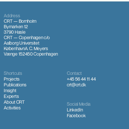
Address
CRT — Bornholm
Bymarken 12
3790 Hasle
CRT — Copenhagen
c/o
Aalborg Universitet
København
A. C. Meyers
Vænge 15
2450 Copenhagen
Shortcuts
Contact
Projects
+45 56 44 11 44
Publications
crt@crt.dk
Insight
Experts
About CRT
Social Media
Activities
LinkedIn
Facebook