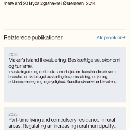
mere end 20 krydstogtshavne i Østersøen i 2014.
Relaterede publikationer
Alle projekter
2025
Maker’s Island II evaluering. Beskæftigelse, økonomi
og turisme.
Investeringerne og det brede samarbejde om kunsthåndværk som
branche har skabt øget beskæftigelse, omsætning, indtjening,
uddannelsessøgning, og synlighed. Kunsthåndværket er blevet en
turismemagnet på Bornholm, der også genererer værditilvækst og
jobs gennem turismen. Kunsthåndværkerne oplever markant øget
international interesse, som giver anerkendelse, inspiration og faglig
udvikling.
2025
Part-time living and compulsory residence in rural
areas. Regulating an increasing rural municipality