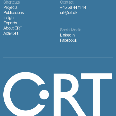
Shortcuts
Contact
Projects
+45 56 44 11 44
Publications
crt@crt.dk
Insight
Experts
About CRT
Social Media
Activities
LinkedIn
Facebook