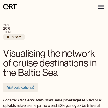
YEAR
2016
THEME
Tourism
Visualising the network
of cruise destinations in
the Baltic Sea
Get publication
Forfatter: Carl Henrik Marcussen.
Dette paper tager et tværsnit af
opkaldsfrekvenserne på mere end 80 krydstogtskibe til hver af