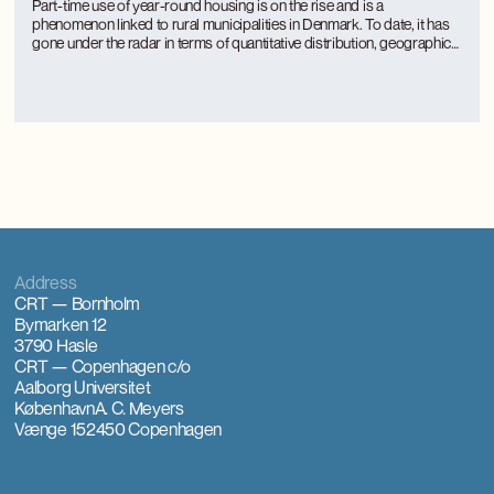
phenomenon
Part-time use of year-round housing is on the rise and is a
phenomenon linked to rural municipalities in Denmark. To date, it has
gone under the radar in terms of quantitative distribution, geographical
distribution and the approach of rural municipalities to regulation.
Part-time use is unevenly distributed between rural municipalities and
is concentrated where there is a large tourism activity.
Address
CRT — Bornholm
Bymarken 12
3790 Hasle
CRT — Copenhagen
c/o
Aalborg Universitet
København
A. C. Meyers
Vænge 15
2450 Copenhagen