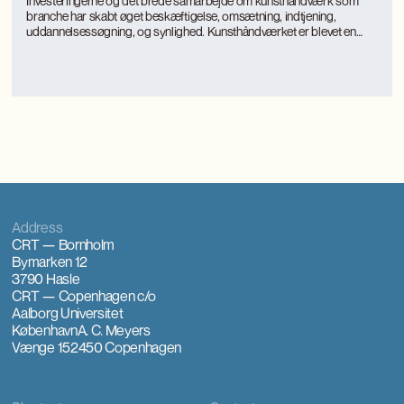
Investeringerne og det brede samarbejde om kunsthåndværk som
branche har skabt øget beskæftigelse, omsætning, indtjening,
uddannelsessøgning, og synlighed. Kunsthåndværket er blevet en
turismemagnet på Bornholm, der også genererer værditilvækst og
jobs gennem turismen. Kunsthåndværkerne oplever markant øget
international interesse, som giver anerkendelse, inspiration og faglig
udvikling.
Address
CRT — Bornholm
Bymarken 12
3790 Hasle
CRT — Copenhagen
c/o
Aalborg Universitet
København
A. C. Meyers
Vænge 15
2450 Copenhagen