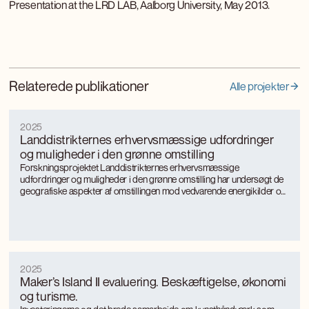
Presentation at the LRD LAB, Aalborg University, May 2013.
Relaterede publikationer
Alle projekter
2025
Landdistrikternes erhvervsmæssige udfordringer
og muligheder i den grønne omstilling
Forskningsprojektet Landdistrikternes erhvervsmæssige
udfordringer og muligheder i den grønne omstilling har undersøgt de
geografiske aspekter af omstillingen mod vedvarende energikilder og
mere bæredygtige, energieffektive produktionsformer med særligt
fokus på landkommuner.
2025
Maker’s Island II evaluering. Beskæftigelse, økonomi
og turisme.