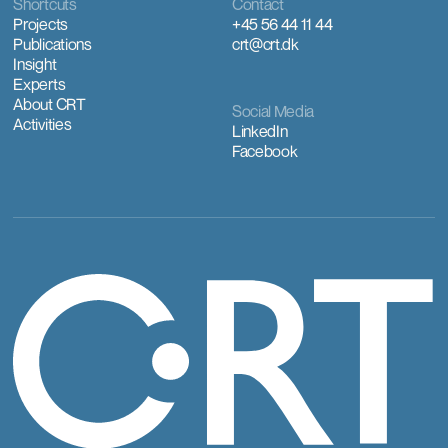
Shortcuts
Contact
Projects
+45 56 44 11 44
Publications
crt@crt.dk
Insight
Experts
About CRT
Social Media
Activities
LinkedIn
Facebook