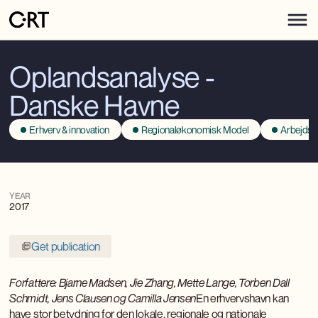
Oplandsanalyse -
Danske Havne
Erhverv & innovation
Regionaløkonomisk Model
Arbejds
YEAR
2017
Get publication
Forfattere: Bjarne Madsen, Jie Zhang, Mette Lange, Torben Dall
Schmidt, Jens Clausen og Camilla Jensen
En erhvervshavn kan
have stor betydning for den lokale, regionale og nationale