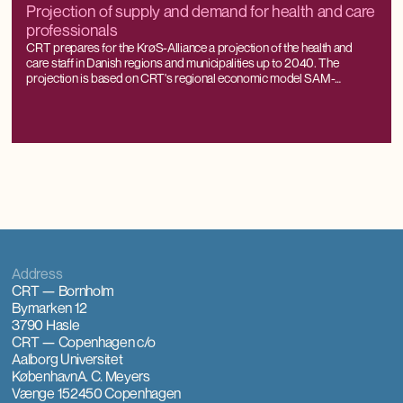
Projection of supply and demand for health and care
professionals
CRT prepares for the KrøS-Alliance a projection of the health and
care staff in Danish regions and municipalities up to 2040. The
projection is based on CRT's regional economic model SAM-
K/LINE®, which can project labour supply and demand all the way
down to the municipal level, while being consistent with national
forecasts and projections.
Address
CRT — Bornholm
Bymarken 12
3790 Hasle
CRT — Copenhagen
c/o
Aalborg Universitet
København
A. C. Meyers
Vænge 15
2450 Copenhagen