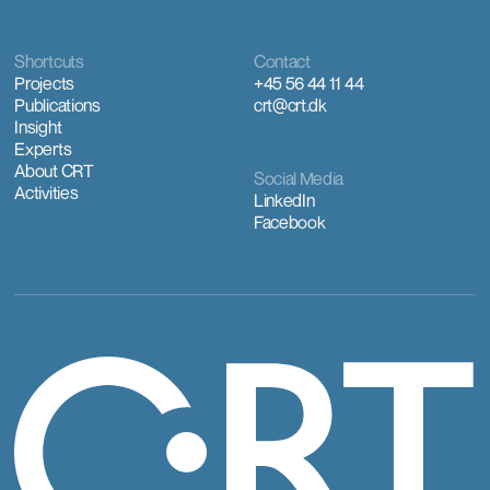
Shortcuts
Contact
Projects
+45 56 44 11 44
Publications
crt@crt.dk
Insight
Experts
About CRT
Social Media
Activities
LinkedIn
Facebook