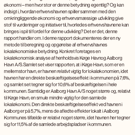
økonomi – men hvor stor er denne betydning egentlig? Og kan
indsigt i, hvordan erhvervshavnen spiller sammen med den
omkringliggende økonomi og erhvervsmæssige udvikling give
stof til vurderinger og initiativer til, hvorledes erhvervshavnene kan
bringes i spil til fordel for denne udvikling? Det er det, denne
rapport handler om. I denne rapport dokumenteres der en ny
metode til beregning og opgørelse af erhvervshavnes
lokaløkonomiske betydning. Konkret foretages en
lokaløkonomisk analyse af henholdsvis Køge Havnog Aalborg
Havn A/S.Samlet set viser rapporten, at i Køge Havn, som er en
mellemstor havn, er havnen relativt vigtig for lokaløkonomien, idet
havnen har en direkte beskæftigelseseffekt i kommunen på 7,6%,
og samlet set tegner sig for 10,6% af beskæftigelsen i hele
kommunen. Samtidig er Aalborg Havn A/S noget større og, relativt
til Køge Havn, en smule mindre vigtig for den samlede
lokaløkonomi. Den direkte beskæftigelseseffekt ved havnen i
Aalborg er på 5,7%, mens de afledte effekter lokalt i Aalborg
Kommunes tilfælde er relativt noget større, idet havnen her tegner
sig for 11,5% af de samlede arbejdspladser i kommunen.