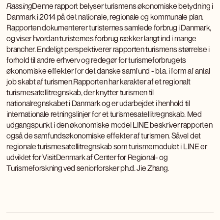
Rassing
Denne rapport belyser turismens økonomiske betydning i
Danmark i 2014 på det nationale, regionale og kommunale plan.
Rapporten dokumenterer turisternes samlede forbrug i Danmark,
og viser hvordan turisternes forbrug rækker langt ind i mange
brancher. Endeligt perspektiverer rapporten turismens størrelse i
forhold til andre erhverv og redegør for turismeforbrugets
økonomiske effekter for det danske samfund - bl.a. i form af antal
job skabt af turismen.Rapporten har karakter af et regionalt
turismesatellitregnskab, der knytter turismen til
nationalregnskabet i Danmark og er udarbejdet i henhold til
internationale retningslinjer for et turismesatellitregnskab. Med
udgangspunkt i den økonomiske model LINE beskriver rapporten
også de samfundsøkonomiske effekter af turismen. Såvel det
regionale turismesatellitregnskab som turismemodulet i LINE er
udviklet for VisitDenmark af Center for Regional- og
Turismeforskning ved seniorforsker ph.d. Jie Zhang.