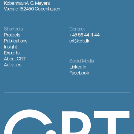
København
A. C. Meyers
Vænge 15
2450 Copenhagen
Shortcuts
Contact
Projects
+45 56 44 11 44
Publications
crt@crt.dk
Insight
Experts
About CRT
Social Media
Activities
LinkedIn
Facebook