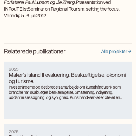
Forfattere: Paul Lubson og Jie Zhang.
Præsentation ved
INRouTE1stSeminar on Regional Tourism: setting the focus,
Venedig 5.-6. juli 2012.
Relaterede publikationer
Alle projekter
2025
Maker’s Island II evaluering. Beskæftigelse, økonomi
og turisme.
Investeringerne og det brede samarbejde om kunsthåndværk som
branche har skabt øget beskæftigelse, omsætning, indtjening,
uddannelsessøgning, og synlighed. Kunsthåndværket er blevet en
turismemagnet på Bornholm, der også genererer værditilvækst og
jobs gennem turismen. Kunsthåndværkerne oplever markant øget
international interesse, som giver anerkendelse, inspiration og faglig
udvikling.
2025