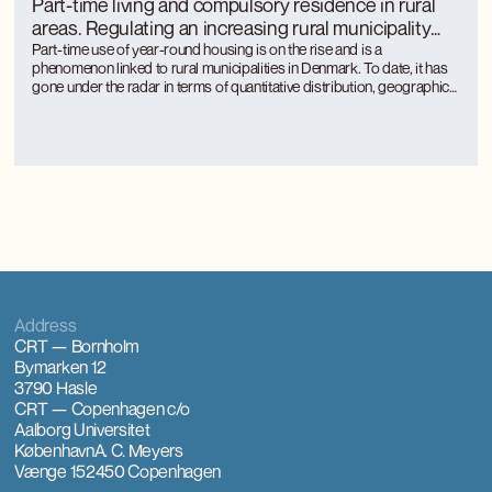
Part-time living and compulsory residence in rural
areas. Regulating an increasing rural municipality
phenomenon
Part-time use of year-round housing is on the rise and is a
phenomenon linked to rural municipalities in Denmark. To date, it has
gone under the radar in terms of quantitative distribution, geographical
distribution and the approach of rural municipalities to regulation.
Part-time use is unevenly distributed between rural municipalities and
is concentrated where there is a large tourism activity.
Address
CRT — Bornholm
Bymarken 12
3790 Hasle
CRT — Copenhagen
c/o
Aalborg Universitet
København
A. C. Meyers
Vænge 15
2450 Copenhagen