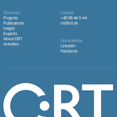
Shortcuts
Contact
Projects
+45 56 44 11 44
Publications
crt@crt.dk
Insight
Experts
About CRT
Social Media
Activities
LinkedIn
Facebook