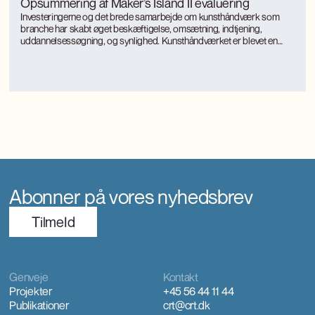
Opsummering af Maker’s Island II evaluering
Investeringerne og det brede samarbejde om kunsthåndværk som
branche har skabt øget beskæftigelse, omsætning, indtjening,
uddannelsessøgning, og synlighed. Kunsthåndværket er blevet en
turismemagnet på Bornholm, der også genererer værditilvækst og
jobs gennem turismen. Kunsthåndværkerne oplever markant øget
international interesse, som giver anerkendelse, inspiration og faglig
udvikling.
Abonner på vores nyhedsbrev
TilmeId
Genveje
Kontakt
Projekter
+45 56 44 11 44
Publikationer
crt@crt.dk