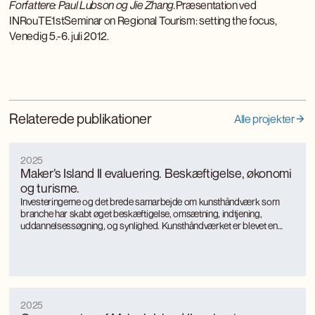
Forfattere: Paul Lubson og Jie Zhang.
Præsentation ved
INRouTE1stSeminar on Regional Tourism: setting the focus,
Venedig 5.-6. juli 2012.
Relaterede publikationer
Alle projekter
2025
Maker’s Island II evaluering. Beskæftigelse, økonomi
og turisme.
Investeringerne og det brede samarbejde om kunsthåndværk som
branche har skabt øget beskæftigelse, omsætning, indtjening,
uddannelsessøgning, og synlighed. Kunsthåndværket er blevet en
turismemagnet på Bornholm, der også genererer værditilvækst og
jobs gennem turismen. Kunsthåndværkerne oplever markant øget
international interesse, som giver anerkendelse, inspiration og faglig
udvikling.
2025