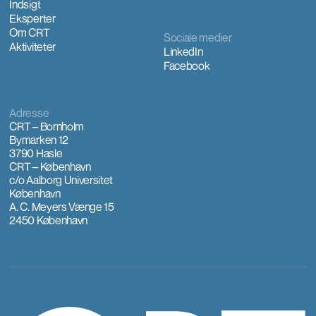
Indsigt
Eksperter
Om CRT
Sociale medier
Aktiviteter
LinkedIn
Facebook
Adresse
CRT – Bornholm
Bymarken 12
3790 Hasle
CRT – København
c/o Aalborg Universitet
København
A. C. Meyers Vænge 15
2450 København