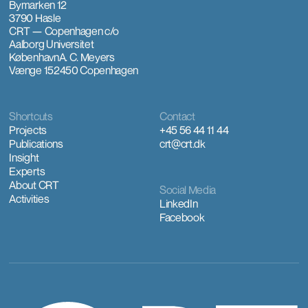
Bymarken 12
3790 Hasle
CRT — Copenhagen
c/o
Aalborg Universitet
København
A. C. Meyers
Vænge 15
2450 Copenhagen
Shortcuts
Contact
Projects
+45 56 44 11 44
Publications
crt@crt.dk
Insight
Experts
About CRT
Social Media
Activities
LinkedIn
Facebook