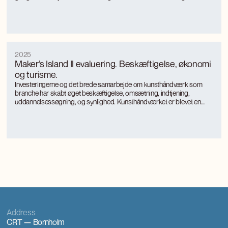
mere bæredygtige, energieffektive produktionsformer med særligt
fokus på landkommuner.
2025
Maker’s Island II evaluering. Beskæftigelse, økonomi
og turisme.
Investeringerne og det brede samarbejde om kunsthåndværk som
branche har skabt øget beskæftigelse, omsætning, indtjening,
uddannelsessøgning, og synlighed. Kunsthåndværket er blevet en
turismemagnet på Bornholm, der også genererer værditilvækst og
jobs gennem turismen. Kunsthåndværkerne oplever markant øget
international interesse, som giver anerkendelse, inspiration og faglig
udvikling.
Address
CRT — Bornholm