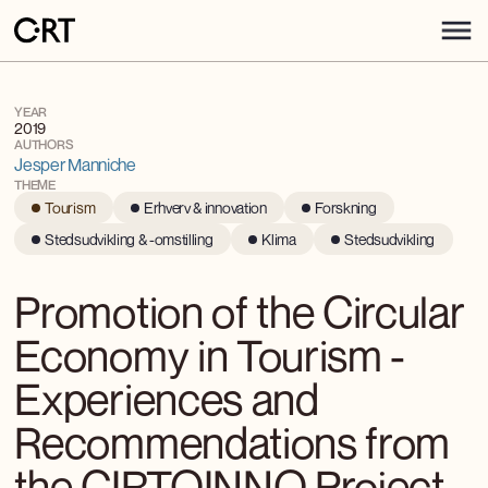
YEAR
2019
AUTHORS
Jesper Manniche
THEME
Tourism
Erhverv & innovation
Forskning
Stedsudvikling & -omstilling
Klima
Stedsudvikling
Promotion of the Circular
Economy in Tourism -
Experiences and
Recommendations from
the CIRTOINNO Project