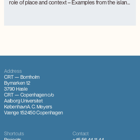
role of place and context – Examples from the island
of Bornholm
Address
CRT — Bornholm
Bymarken 12
3790 Hasle
CRT — Copenhagen
c/o
Aalborg Universitet
København
A. C. Meyers
Vænge 15
2450 Copenhagen
Shortcuts
Contact
Projects
+45 56 44 11 44