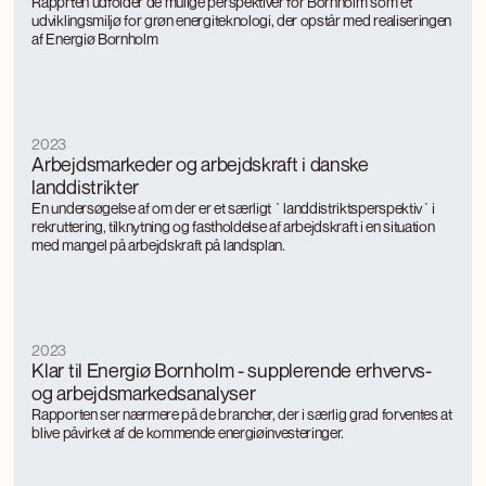
udviklingsmiljø for grøn energi og teknologi
Rapprten udfolder de mulige perspektiver for Bornholm som et
udviklingsmiljø for grøn energiteknologi, der opstår med realiseringen
af Energiø Bornholm
2023
Arbejdsmarkeder og arbejdskraft i danske
landdistrikter
En undersøgelse af om der er et særligt `landdistriktsperspektiv´ i
rekruttering, tilknytning og fastholdelse af arbejdskraft i en situation
med mangel på arbejdskraft på landsplan.
2023
Klar til Energiø Bornholm - supplerende erhvervs-
og arbejdsmarkedsanalyser
Rapporten ser nærmere på de brancher, der i særlig grad forventes at
blive påvirket af de kommende energiøinvesteringer.