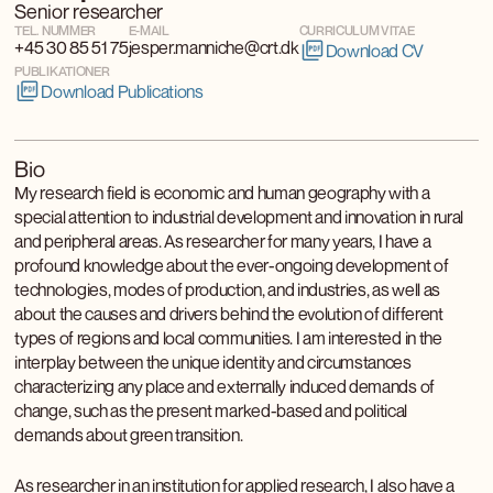
Senior researcher
TEL. NUMMER
E-MAIL
CURRICULUM VITAE
+45 30 85 51 75
jesper.manniche@crt.dk
Download CV
PUBLIKATIONER
Download Publications
Bio
My research field is economic and human geography with a
special attention to industrial development and innovation in rural
and peripheral areas. As researcher for many years, I have a
profound knowledge about the ever-ongoing development of
technologies, modes of production, and industries, as well as
about the causes and drivers behind the evolution of different
types of regions and local communities. I am interested in the
interplay between the unique identity and circumstances
characterizing any place and externally induced demands of
change, such as the present marked-based and political
demands about green transition.
As researcher in an institution for applied research, I also have a