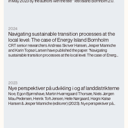
in May 2023 by the authors with the title “Test Island Bornholm 2.0.
2024
Navigating sustainable transition processes at the
local level: The case of Energy Island Bornholm
CRT senior researchers Andreas Skriver Hansen, Jesper Manniche
and Karin Topsø Larsen have published the paper: "Navigating
sustainable transition processes at the local level: The case of Energy
Island Bornholm" in the scientific journal "Environmental Innovation and
Societal Transitions".
2023
Nye perspektiver på udvikling i og af landdistrikterne
Noe, Egon Bjørnshave, Martin Hvarregaard Thorsøe, Niels Jørgen
Mau Pedersen, Henrik Toft Jensen, Helle Nørgaard, Høgni Kalsø
Hansen & Jesper Manniche (editorer) (2023). Nye perspektiver på
udvikling i og af landdistrikterne. Økonomi & Politik, no. 1, 2023