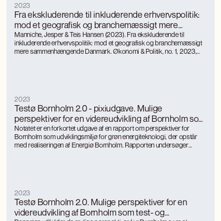
2023
Fra ekskluderende til inkluderende erhvervspolitik:
mod et geografisk og branchemæssigt mere
sammenhængende Danmark
Manniche, Jesper & Teis Hansen (2023). Fra ekskluderende til
inkluderende erhvervspolitik: mod et geografisk og branchemæssigt
mere sammenhængende Danmark. Økonomi & Politik, no. 1, 2023,
”Nye perspektiver på landdistrikterne – kampen om stedet”
2023
Testø Bornholm 2.0 - pixiudgave. Mulige
perspektiver for en videreudvikling af Bornholm som
test- og udviklingsmiljø for grøn energi og teknologi
Notatet er en forkortet udgave af en rapport om perspektiver for
Bornholm som udviklingsmiljø for grøn energiteknologi, der opstår
med realiseringen af Energiø Bornholm. Rapporten undersøger
baggrunden, erfaringerne og forudsætningerne på Bornholm for at
videreudvikle sig til Testø 2.0 og opsamler erfaringerne fra
energiteknologiske udviklingsmiljøer i Esbjerg og Skive.
2023
Testø Bornholm 2.0. Mulige perspektiver for en
videreudvikling af Bornholm som test- og