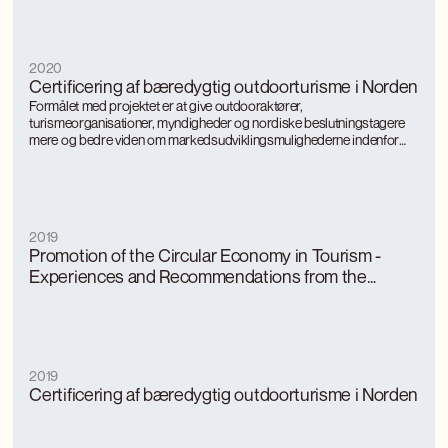
2020
Certificering af bæredygtig outdoorturisme i Norden
Formålet med projektet er at give outdooraktører,
turismeorganisationer, myndigheder og nordiske beslutningstagere
mere og bedre viden om markedsudviklingsmulighederne indenfor
bæredygtig outdoorturisme og potentialet i et nordisk samarbejde.
Projektet har indsamlet og formidlet viden om
bæredygtighedscertificering for outdoorturisme samt vurderet,
hvorvidt og hvordan en mærkningsordning kunne vær
2019
Promotion of the Circular Economy in Tourism -
Experiences and Recommendations from the
CIRTOINNO Project
2019
Certificering af bæredygtig outdoorturisme i Norden