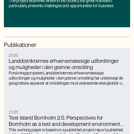
The project examines where in the country the green transition
particularly presents challenges and opportunities for business
Publikationer
2025
Landdistrikternes erhvervsmæssige udfordringer
og muligheder i den grønne omstilling
Forskningsprojektet Landdistrikternes erhvervsmæssige
udfordringer og muligheder i den grønne omstilling har undersøgt de
geografiske aspekter af omstillingen mod vedvarende energikilder og
mere bæredygtige, energieffektive produktionsformer med særligt
fokus på landkommuner.
2025
Test Island Bornholm 2.0. Perspectives for
Bornholm as a test and development environment
for green energy and technology
This working paper is based on a published project report published