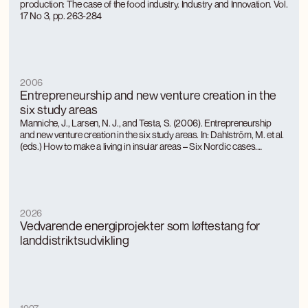
production: The case of the food industry. Industry and Innovation. Vol.
17 No 3, pp. 263-284
2006
Entrepreneurship and new venture creation in the
six study areas
Manniche, J., Larsen, N. J., and Testa, S. (2006). Entrepreneurship
and new venture creation in the six study areas. In: Dahlström, M. et al.
(eds.) How to make a living in insular areas – Six Nordic cases.
Nordregio Report 2006:1, Stock holm.
2026
Vedvarende energiprojekter som løftestang for
landdistriktsudvikling