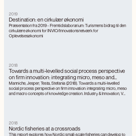
2019
Destination: en cirkulær økonomi
Præsentation fra 2019 - Fremtidslaborarium: Turismens bidrag til den
cirkulære økonomi for INVIO/Innovationsnetværk for
Oplevelsesøkonomi
2018
Towards a multi-levelled social process perspective
on firm innovation: integrating micro, meso and
macro concepts of knowledge creation
Manniche, Jesper; Testa, Stefania (2018). Towards a multi-levelled
social process perspective on firm innovation: integrating micro, meso
and macro concepts of knowledge creation. Industry & Innovation, Vol.
25, Issue 4, pp.365-388, March 2018
2018
Nordic fisheries at a crossroads
This report explores how Nordic small-scale fisheries can develop to