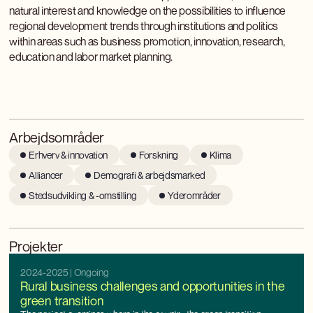
natural interest and knowledge on the possibilities to influence
regional development trends through institutions and politics
within areas such as business promotion, innovation, research,
education and labor market planning.
Arbejdsområder
Erhverv & innovation
Forskning
Klima
Alliancer
Demografi & arbejdsmarked
Stedsudvikling & -omstilling
Yderområder
Projekter
2024-2025
| Ongoing
Rural business challenges and opportunities in the
green transition