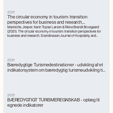
2021
The circular economy in tourism: transition
perspectives for business and research,
Scandinavian Journal of Hospitality and Tourism
Manniche, Jesper; Karin Topsø Larsen & Rikke Brandt Broegaard
(2021). The circular economy in tourism: transition perspectives for
business and research, Scandinavian Journal of Hospitality and
Tourism
2021
Bæredygtige Turismedestinationer - udvikling af et
indikatorsystem om bæredygtig turismeudvikling til
danske destinationer
2021
BÆREDYGTIGT TURISMEREGNSKAB - oplæg til
egnede indikatorer