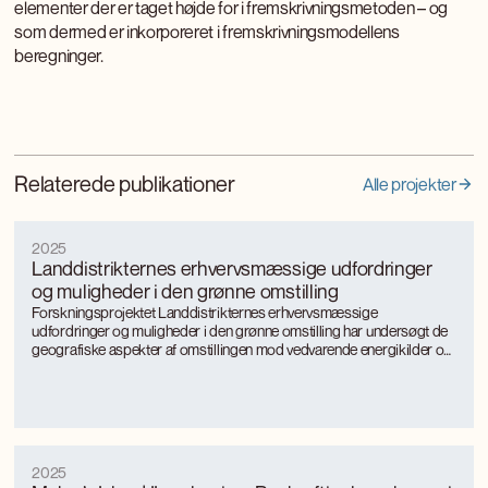
elementer der er taget højde for i fremskrivningsmetoden – og
som dermed er inkorporeret i fremskrivningsmodellens
beregninger.
Relaterede publikationer
Alle projekter
2025
Landdistrikternes erhvervsmæssige udfordringer
og muligheder i den grønne omstilling
Forskningsprojektet Landdistrikternes erhvervsmæssige
udfordringer og muligheder i den grønne omstilling har undersøgt de
geografiske aspekter af omstillingen mod vedvarende energikilder og
mere bæredygtige, energieffektive produktionsformer med særligt
fokus på landkommuner.
2025