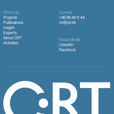
Shortcuts
Contact
Projects
+45 56 44 11 44
Publications
crt@crt.dk
Insight
Experts
About CRT
Social Media
Activities
LinkedIn
Facebook