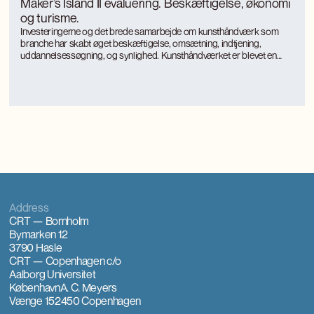
Maker’s Island II evaluering. Beskæftigelse, økonomi
og turisme.
Investeringerne og det brede samarbejde om kunsthåndværk som
branche har skabt øget beskæftigelse, omsætning, indtjening,
uddannelsessøgning, og synlighed. Kunsthåndværket er blevet en
turismemagnet på Bornholm, der også genererer værditilvækst og
jobs gennem turismen. Kunsthåndværkerne oplever markant øget
international interesse, som giver anerkendelse, inspiration og faglig
udvikling.
Address
CRT — Bornholm
Bymarken 12
3790 Hasle
CRT — Copenhagen
c/o
Aalborg Universitet
København
A. C. Meyers
Vænge 15
2450 Copenhagen