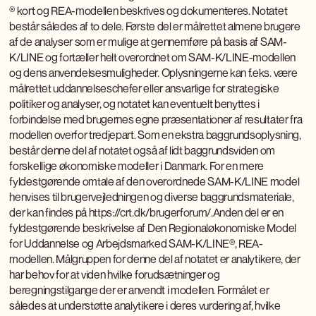
® kort og REA-modellen beskrives og dokumenteres. Notatet
består således af to dele. Første del er målrettet almene brugere
af de analyser som er mulige at gennemføre på basis af SAM-
K/LINE og fortæller helt overordnet om SAM-K/LINE-modellen
og dens anvendelsesmuligheder. Oplysningerne kan f.eks. være
målrettet uddannelseschefer eller ansvarlige for strategiske
politiker og analyser, og notatet kan eventuelt benyttes i
forbindelse med brugernes egne præsentationer af resultater fra
modellen overfor tredjepart. Som en ekstra baggrundsoplysning,
består denne del af notatet også af lidt baggrundsviden om
forskellige økonomiske modeller i Danmark. For en mere
fyldestgørende omtale af den overordnede SAM-K/LINE model
henvises til brugervejledningen og diverse baggrundsmateriale,
der kan findes på https://crt.dk/brugerforum/.Anden del er en
fyldestgørende beskrivelse af Den Regionaløkonomiske Model
for Uddannelse og Arbejdsmarked SAM-K/LINE®, REA-
modellen. Målgruppen for denne del af notatet er analytikere, der
har behov for at viden hvilke forudsætninger og
beregningstilgange der er anvendt i modellen. Formålet er
således at understøtte analytikere i deres vurdering af, hvilke