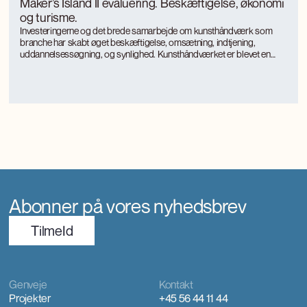
Maker’s Island II evaluering. Beskæftigelse, økonomi
og turisme.
Investeringerne og det brede samarbejde om kunsthåndværk som
branche har skabt øget beskæftigelse, omsætning, indtjening,
uddannelsessøgning, og synlighed. Kunsthåndværket er blevet en
turismemagnet på Bornholm, der også genererer værditilvækst og
jobs gennem turismen. Kunsthåndværkerne oplever markant øget
international interesse, som giver anerkendelse, inspiration og faglig
udvikling.
Abonner på vores nyhedsbrev
TilmeId
Genveje
Kontakt
Projekter
+45 56 44 11 44