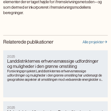
elementer der er taget højde for i fremskrivningsmetoden – og
som dermed er inkorporeret i fremskrivningsmodellens
beregninger.
Relaterede publikationer
Alle projekter
2025
Landdistrikternes erhvervsmæssige udfordringer
og muligheder i den grønne omstilling
Forskningsprojektet Landdistrikternes erhvervsmæssige
udfordringer og muligheder i den grønne omstilling har undersøgt de
geografiske aspekter af omstillingen mod vedvarende energikilder og
mere bæredygtige, energieffektive produktionsformer med særligt
fokus på landkommuner.
2025