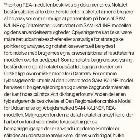
® kort og REA-modellen beskrives og dokumenteres. Notatet
består således af to dele. Første del er målrettet almene brugere
af de analyser som er mulige at gennemføre på basis af SAM-
K/LINE og fortæller helt overordnet om SAM-K/LINE-modellen
og dens anvendelsesmuligheder. Oplysningerne kan f.eks. være
målrettet uddannelseschefer eller ansvarlige for strategiske
politiker og analyser, og notatet kan eventuelt benyttes i
forbindelse med brugernes egne præsentationer af resultater fra
modellen overfor tredjepart. Som en ekstra baggrundsoplysning,
består denne del af notatet også af lidt baggrundsviden om
forskellige økonomiske modeller i Danmark. For en mere
fyldestgørende omtale af den overordnede SAM-K/LINE model
henvises til brugervejledningen og diverse baggrundsmateriale,
der kan findes på https://crt.dk/brugerforum/.Anden del er en
fyldestgørende beskrivelse af Den Regionaløkonomiske Model
for Uddannelse og Arbejdsmarked SAM-K/LINE®, REA-
modellen. Målgruppen for denne del af notatet er analytikere, der
har behov for at viden hvilke forudsætninger og
beregningstilgange der er anvendt i modellen. Formålet er
således at understøtte analytikere i deres vurdering af, hvilke