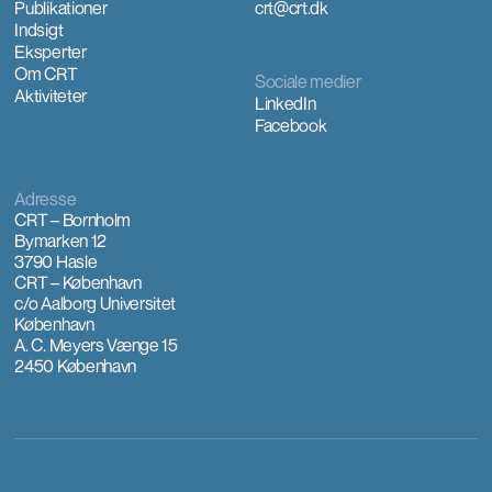
Publikationer
crt@crt.dk
Indsigt
Eksperter
Om CRT
Sociale medier
Aktiviteter
LinkedIn
Facebook
Adresse
CRT – Bornholm
Bymarken 12
3790 Hasle
CRT – København
c/o Aalborg Universitet
København
A. C. Meyers Vænge 15
2450 København