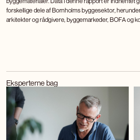
byggematerialer. Data i denne rapport er indhentet
forskellige dele af Bornholms byggesektor, herunde
arkitekter og rådgivere, byggemarkeder, BOFA og
Eksperterne bag