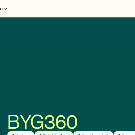
er
BYG360