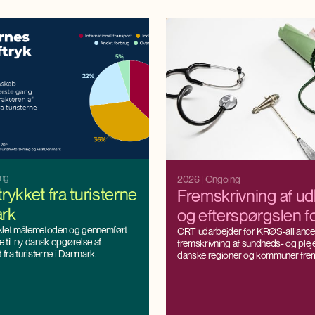
ing
2026
| Ongoing
rykket fra turisterne
Fremskrivning af u
ark
og efterspørgslen f
klet målemetoden og gennemført
sundheds- og
CRT udarbejder for KRØS-alliance
 til ny dansk opgørelse af
fremskrivning af sundheds- og plej
plejepersonale
 fra turisterne i Danmark.
danske regioner og kommuner fr
Fremskrivningen bygger på CRT’s
regionaløkonomiske model SAM-
kan fremskrive arbejdsudbuddet o
efterspørgslen efter arbejdskraft he
kommunalt niveau, som samtidig er