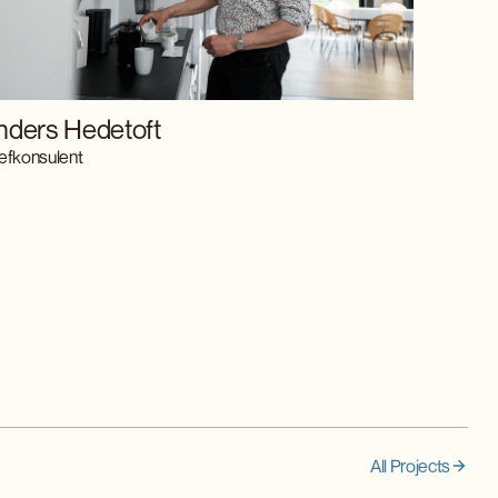
nders Hedetoft
efkonsulent
All Projects