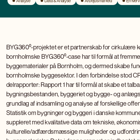
Analyse
Data & Analyse
Arbejdsmarked
Erhverv
BYG360⁰-projektet er et partnerskab for cirkulær
bornholmske BYG360⁰-case har til formål at fremme
byggematerialer på Bornholm, og dermed skabe funda
bornholmske byggesektor. I den forbindelse stod CRT 
delrapporter: Rapport 1 har til formål at skabe et talba
bygningsbestanden, byggeriet og bygge- og anlægs
grundlag af indsamling og analyse af forskellige off
Statistik om bygninger og byggeri i danske kommuner. 
suppleret med kvalitative data om tekniske, økonom
kulturelle/adfærdsmæssige muligheder og udfordrin