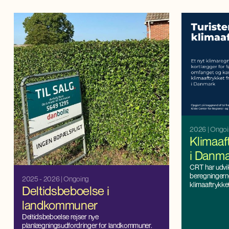
2026
| Ongo
Klimaaft
i Danm
CRT har udvi
beregningerne
2025 - 2026
| Ongoing
klimaaftrykket
Deltidsbeboelse i
landkommuner
Deltidsbeboelse rejser nye
planlægningsudfordringer for landkommuner.