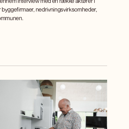
 gennem interview med en række aktører i
r byggefirmaer, nedrivningsvirksomheder,
 kommunen.