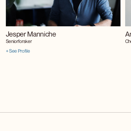
Jesper Manniche
A
Seniorforsker
Ch
+ See Profile