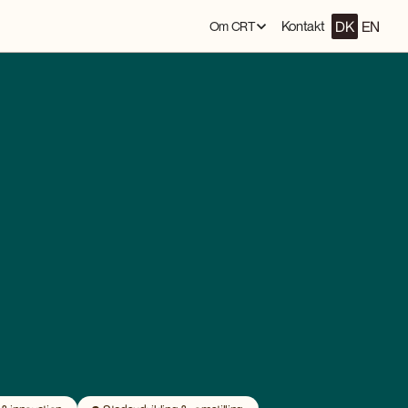
DK
EN
Kontakt
Om CRT