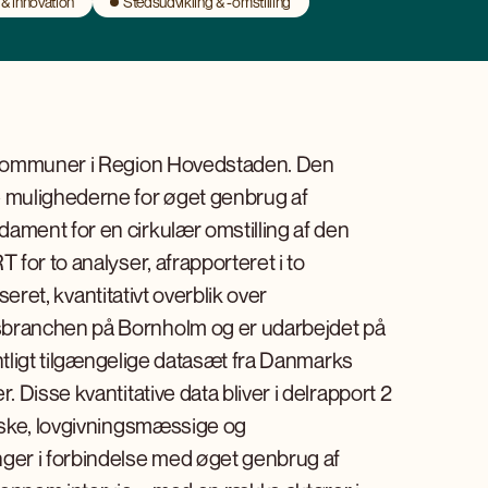
 & innovation
Stedsudvikling & -omstilling
e kommuner i Region Hovedstaden. Den
 mulighederne for øget genbrug af
ment for en cirkulær omstilling af den
for to analyser, afrapporteret i to
seret, kvantitativt overblik over
branchen på Bornholm og er udarbejdet på
entligt tilgængelige datasæt fra Danmarks
Disse kvantitative data bliver i delrapport 2
iske, lovgivningsmæssige og
ger i forbindelse med øget genbrug af