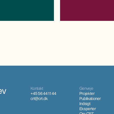
med nationale prognoser og fremsk
ev
Kontakt
Genveje
+45 56 44 11 44
Projekter
crt@crt.dk
Publikationer
Indsigt
Eksperter
Om CRT