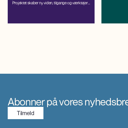
Projektet skaber ny viden, tilgange og værktøjer
gennem tæt samarbejde med kommuner, og
styrker kapaciteten til lokal håndtering og
balanceret udvikling.
Abonner på vores nyhedsbr
TilmeId