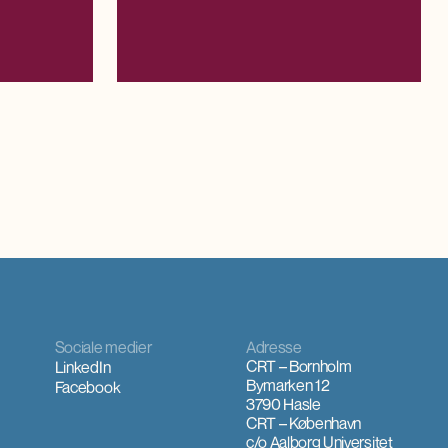
rivninger.
Sociale medier
Adresse
CRT – Bornholm
LinkedIn
Bymarken 12
Facebook
3790 Hasle
CRT – København
c/o Aalborg Universitet