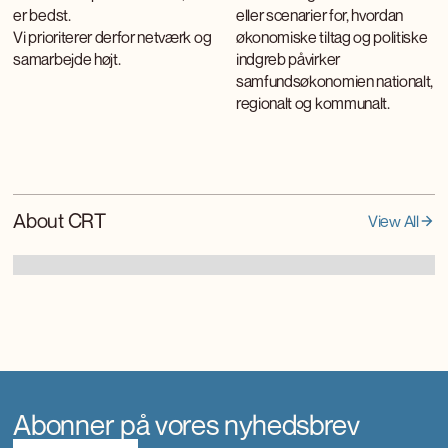
er bedst.
eller scenarier for, hvordan
Vi prioriterer derfor netværk og
økonomiske tiltag og politiske
samarbejde højt.
indgreb påvirker
samfundsøkonomien nationalt,
regionalt og kommunalt.
About CRT
View All
Abonner på vores nyhedsbrev