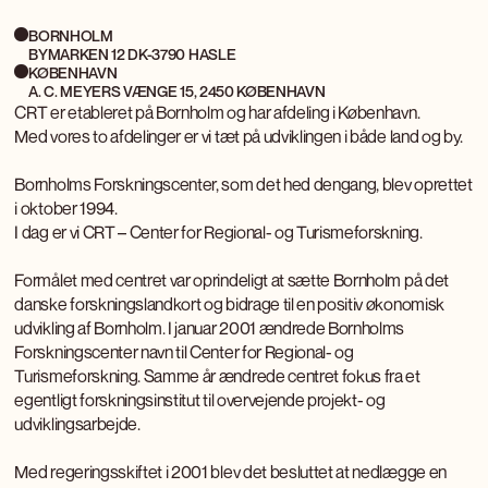
BORNHOLM
BYMARKEN 12 DK-3790 HASLE
KØBENHAVN
A. C. MEYERS VÆNGE 15, 2450 KØBENHAVN
CRT er etableret på Bornholm og har afdeling i København.
Med vores to afdelinger er vi tæt på udviklingen i både land og by.
Bornholms Forskningscenter, som det hed dengang, blev oprettet
i oktober 1994.
I dag er vi CRT – Center for Regional- og Turismeforskning.
Formålet med centret var oprindeligt at sætte Bornholm på det
danske forskningslandkort og bidrage til en positiv økonomisk
udvikling af Bornholm. I januar 2001 ændrede Bornholms
Forskningscenter navn til Center for Regional- og
Turismeforskning. Samme år ændrede centret fokus fra et
egentligt forskningsinstitut til overvejende projekt- og
udviklingsarbejde.
Med regeringsskiftet i 2001 blev det besluttet at nedlægge en