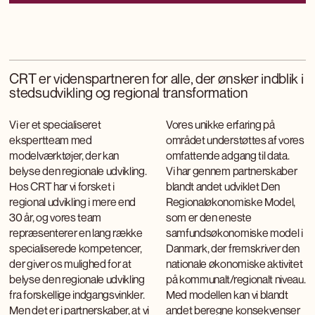
CRT er videnspartneren for alle, der ønsker indblik i
stedsudvikling og regional transformation
Vi er et specialiseret
Vores unikke erfaring på
ekspertteam med
området understøttes af vores
modelværktøjer, der kan
omfattende adgang til data.
belyse den regionale udvikling.
Vi har gennem partnerskaber
Hos CRT har vi forsket i
blandt andet udviklet Den
regional udvikling i mere end
Regionaløkonomiske Model,
30 år, og vores team
som er den eneste
repræsenterer en lang række
samfundsøkonomiske model i
specialiserede kompetencer,
Danmark, der fremskriver den
der giver os mulighed for at
nationale økonomiske aktivitet
belyse den regionale udvikling
på kommunalt/regionalt niveau.
fra forskellige indgangsvinkler.
Med modellen kan vi blandt
Men det er i partnerskaber, at vi
andet beregne konsekvenser