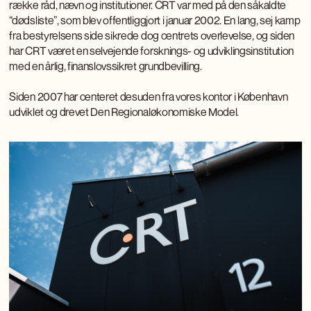
række råd, nævn og institutioner. CRT var med på den såkaldte
“dødsliste”, som blev offentliggjort i januar 2002. En lang, sej kamp
fra bestyrelsens side sikrede dog centrets overlevelse, og siden
har CRT været en selvejende forsknings- og udviklingsinstitution
med en årlig, finanslovssikret grundbevilling.
Siden 2007 har centeret desuden fra vores kontor i København
udviklet og drevet Den Regionaløkonomiske Model.