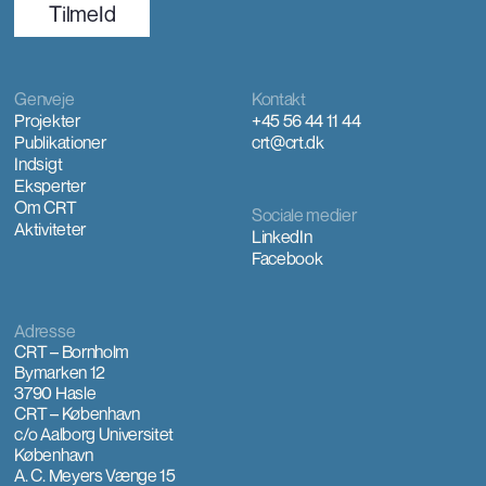
TilmeId
Genveje
Kontakt
Projekter
+45 56 44 11 44
Publikationer
crt@crt.dk
Indsigt
Eksperter
Om CRT
Sociale medier
Aktiviteter
LinkedIn
Facebook
Adresse
CRT – Bornholm
Bymarken 12
3790 Hasle
CRT – København
c/o Aalborg Universitet
København
A. C. Meyers Vænge 15