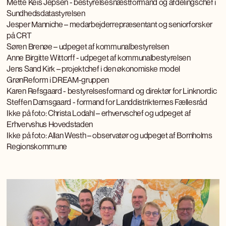
Mette Keis Jepsen - bestyrelsesnæstformand og afdelingschef i
Sundhedsdatastyrelsen
Jesper Manniche – medarbejderrepræsentant og seniorforsker
på CRT
Søren Brenøe – udpeget af kommunalbestyrelsen
Anne Birgitte Wittorff - udpeget af kommunalbestyrelsen
Jens Sand Kirk – projektchef i den økonomiske model
GrønReform i DREAM-gruppen
Karen Refsgaard - bestyrelsesformand og direktør for Linknordic
Steffen Damsgaard - formand for Landdistrikternes Fællesråd
Ikke på foto: Christa Lodahl – erhvervschef og udpeget af
Erhvervshus Hovedstaden
Ikke på foto: Allan Westh – observatør og udpeget af Bornholms
Regionskommune