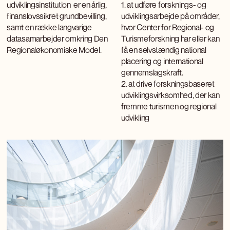
udviklingsinstitution er en årlig,
1. at udføre forsknings- og
finanslovssikret grundbevilling,
udviklingsarbejde på områder,
samt en række langvarige
hvor Center for Regional- og
datasamarbejder omkring Den
Turismeforskning har eller kan
Regionaløkonomiske Model.
få en selvstændig national
placering og international
gennemslagskraft.
2. at drive forskningsbaseret
udviklingsvirksomhed, der kan
fremme turismen og regional
udvikling