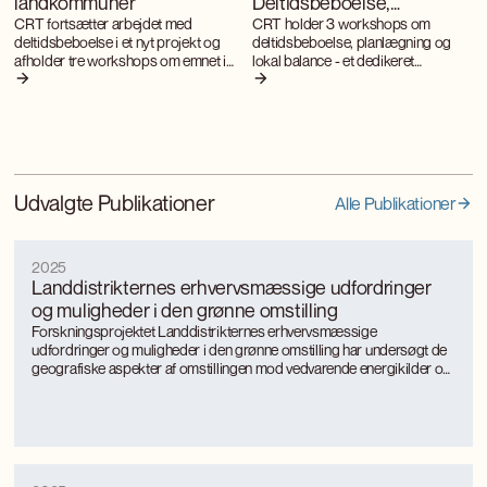
landkommuner
Deltidsbeboelse,
planlægning og lokal
CRT fortsætter arbejdet med
CRT holder 3 workshops om
deltidsbeboelse i et nyt projekt og
deltidsbeboelse, planlægning og
balance
afholder tre workshops om emnet i
lokal balance - et dedikeret
efteråret
vidensforum, skræddersyet til
kommunale medarbejdere, der
arbejder med planlægning,
bosætning og turisme.
Udvalgte Publikationer
Alle Publikationer
2025
Landdistrikternes erhvervsmæssige udfordringer
og muligheder i den grønne omstilling
Forskningsprojektet Landdistrikternes erhvervsmæssige
udfordringer og muligheder i den grønne omstilling har undersøgt de
geografiske aspekter af omstillingen mod vedvarende energikilder og
mere bæredygtige, energieffektive produktionsformer med særligt
fokus på landkommuner.