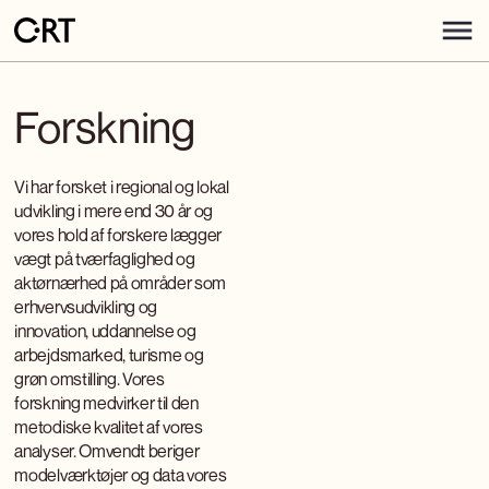
Forskning
Vi har forsket i regional og lokal
udvikling i mere end 30 år og
vores hold af forskere lægger
vægt på tværfaglighed og
aktørnærhed på områder som
erhvervsudvikling og
innovation, uddannelse og
arbejdsmarked, turisme og
grøn omstilling. Vores
forskning medvirker til den
metodiske kvalitet af vores
analyser. Omvendt beriger
modelværktøjer og data vores