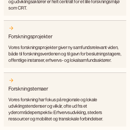
og udviklingsaktører er helt centralt for et lille forskningsmiljø
som CRT.
Forskningsprojekter
Vores forskningsprojekter giver ny samfundsrelevant viden,
både til forskningsverdenen og til gavn for beslutningstagere,
offentlige instanser, erhvervs- og lokalsamfundsaktører.
Forskningstemaer
Vores forskning har fokus på regionale og lokale
udviklingstendenser og vilkår, ofte ud fra et
yderområdeperspektiv: Erhvervsudvikling, steders
ressourcer og mobilitet og translokale forbindelser.