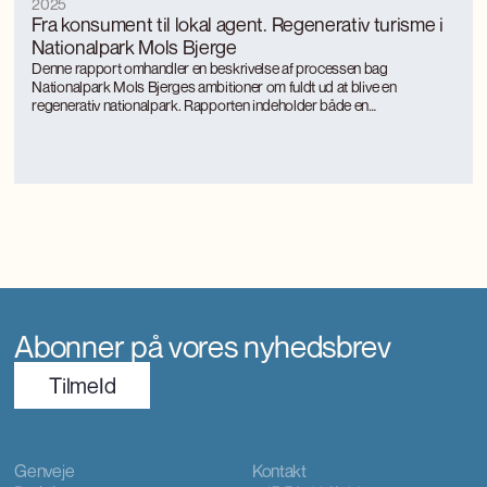
2025
Fra konsument til lokal agent. Regenerativ turisme i
Nationalpark Mols Bjerge
Denne rapport omhandler en beskrivelse af processen bag
Nationalpark Mols Bjerges ambitioner om fuldt ud at blive en
regenerativ nationalpark. Rapporten indeholder både en
procesbeskrivelse, begrebsbeskrivelser, nationale og internationale
eksempler på regenerativ turisme samt primære resultater fra
projektet, som rapporten er produktet af.
Abonner på vores nyhedsbrev
TilmeId
Genveje
Kontakt