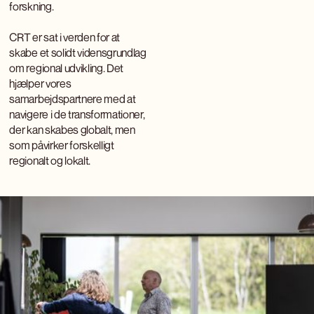
forskning.
CRT er sat i verden for at
skabe et solidt vidensgrundlag
om regional udvikling. Det
hjælper vores
samarbejdspartnere med at
navigere i de transformationer,
der kan skabes globalt, men
som påvirker forskelligt
regionalt og lokalt.