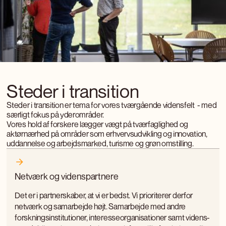
Steder i transition
Steder i transition er tema for vores tværgående vidensfelt - med
særligt fokus på yderområder.
Vores hold af forskere lægger vægt på tværfaglighed og
aktørnærhed på områder som erhvervsudvikling og innovation,
uddannelse og arbejdsmarked, turisme og grøn omstilling.
Netværk og videnspartnere
Det er i partnerskaber, at vi er bedst. Vi prioriterer derfor
netværk og samarbejde højt. Samarbejde med andre
forskningsinstitutioner, interesseorganisationer samt videns-