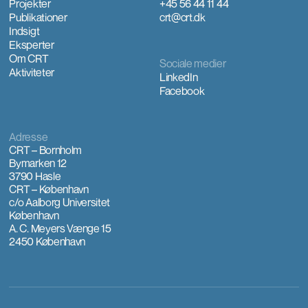
Projekter
+45 56 44 11 44
Publikationer
crt@crt.dk
Indsigt
Eksperter
Om CRT
Sociale medier
Aktiviteter
LinkedIn
Facebook
Adresse
CRT – Bornholm
Bymarken 12
3790 Hasle
CRT – København
c/o Aalborg Universitet
København
A. C. Meyers Vænge 15
2450 København