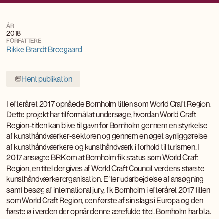
ÅR
2018
FORFATTERE
Rikke Brandt Broegaard
Hent publikation
I efteråret 2017 opnåede Bornholm titlen som World Craft Region.
Dette projekt har til formål at undersøge, hvordan World Craft
Region-titlen kan blive til gavn for Bornholm gennem en styrkelse
af kunsthåndværker-sektoren og gennem en øget synliggørelse
af kunsthåndværkere og kunsthåndværk i forhold til turismen. I
2017 ansøgte BRK om at Bornholm fik status som World Craft
Region, en titel der gives af World Craft Council, verdens største
kunsthåndværkerorganisation. Efter udarbejdelse af ansøgning
samt besøg af international jury, fik Bornholm i efteråret 2017 titlen
som World Craft Region, den første af sin slags i Europa og den
første ø i verden der opnår denne ærefulde titel. Bornholm har bl.a.