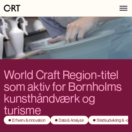
World Craft Region-titel
som aktiv for Bornholms
kunsthåndværk og
turisme
Erhverv & innovation
Data & Analyse
Stedsudvikling & -oms