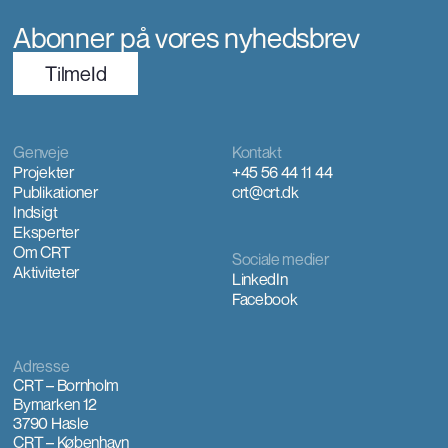
Abonner på vores nyhedsbrev
TilmeId
Genveje
Kontakt
Projekter
+45 56 44 11 44
Publikationer
crt@crt.dk
Indsigt
Eksperter
Om CRT
Sociale medier
Aktiviteter
LinkedIn
Facebook
Adresse
CRT – Bornholm
Bymarken 12
3790 Hasle
CRT – København