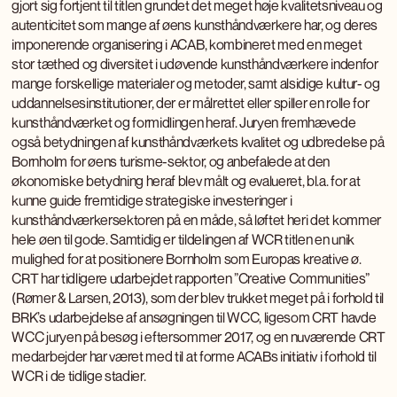
gjort sig fortjent til titlen grundet det meget høje kvalitetsniveau og
autenticitet som mange af øens kunsthåndværkere har, og deres
imponerende organisering i ACAB, kombineret med en meget
stor tæthed og diversitet i udøvende kunsthåndværkere indenfor
mange forskellige materialer og metoder, samt alsidige kultur- og
uddannelsesinstitutioner, der er målrettet eller spiller en rolle for
kunsthåndværket og formidlingen heraf. Juryen fremhævede
også betydningen af kunsthåndværkets kvalitet og udbredelse på
Bornholm for øens turisme-sektor, og anbefalede at den
økonomiske betydning heraf blev målt og evalueret, bl.a. for at
kunne guide fremtidige strategiske investeringer i
kunsthåndværkersektoren på en måde, så løftet heri det kommer
hele øen til gode. Samtidig er tildelingen af WCR titlen en unik
mulighed for at positionere Bornholm som Europas kreative ø.
CRT har tidligere udarbejdet rapporten ”Creative Communities”
(Rømer & Larsen, 2013), som der blev trukket meget på i forhold til
BRK’s udarbejdelse af ansøgningen til WCC, ligesom CRT havde
WCC juryen på besøg i eftersommer 2017, og en nuværende CRT
medarbejder har været med til at forme ACABs initiativ i forhold til
WCR i de tidlige stadier.