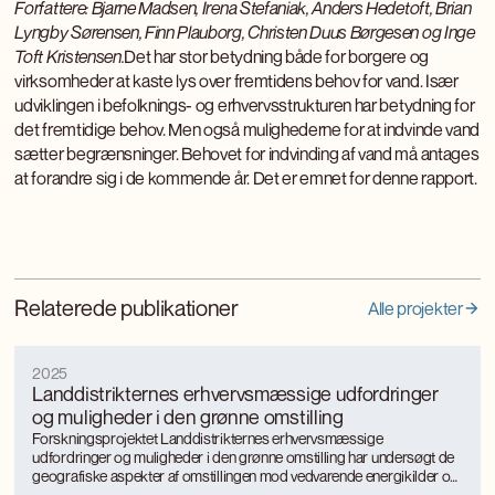
Forfattere: Bjarne Madsen, Irena Stefaniak, Anders Hedetoft, Brian
Lyngby Sørensen, Finn Plauborg, Christen Duus Børgesen og Inge
Toft Kristensen.
Det har stor betydning både for borgere og
virksomheder at kaste lys over fremtidens behov for vand. Især
udviklingen i befolknings- og erhvervsstrukturen har betydning for
det fremtidige behov. Men også mulighederne for at indvinde vand
sætter begrænsninger. Behovet for indvinding af vand må antages
at forandre sig i de kommende år. Det er emnet for denne rapport.
Relaterede publikationer
Alle projekter
2025
Landdistrikternes erhvervsmæssige udfordringer
og muligheder i den grønne omstilling
Forskningsprojektet Landdistrikternes erhvervsmæssige
udfordringer og muligheder i den grønne omstilling har undersøgt de
geografiske aspekter af omstillingen mod vedvarende energikilder og
mere bæredygtige, energieffektive produktionsformer med særligt