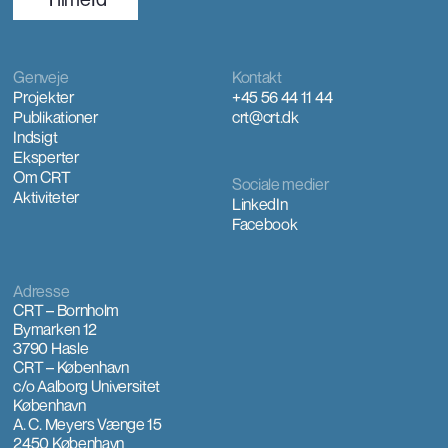
Genveje
Kontakt
Projekter
+45 56 44 11 44
Publikationer
crt@crt.dk
Indsigt
Eksperter
Om CRT
Sociale medier
Aktiviteter
LinkedIn
Facebook
Adresse
CRT – Bornholm
Bymarken 12
3790 Hasle
CRT – København
c/o Aalborg Universitet
København
A. C. Meyers Vænge 15
2450 København