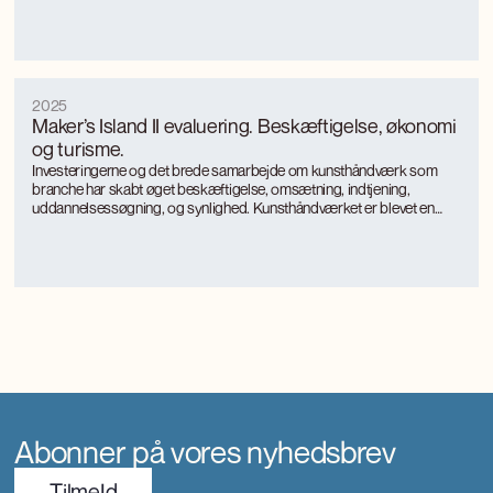
fokus på landkommuner.
2025
Maker’s Island II evaluering. Beskæftigelse, økonomi
og turisme.
Investeringerne og det brede samarbejde om kunsthåndværk som
branche har skabt øget beskæftigelse, omsætning, indtjening,
uddannelsessøgning, og synlighed. Kunsthåndværket er blevet en
turismemagnet på Bornholm, der også genererer værditilvækst og
jobs gennem turismen. Kunsthåndværkerne oplever markant øget
international interesse, som giver anerkendelse, inspiration og faglig
udvikling.
Abonner på vores nyhedsbrev
TilmeId