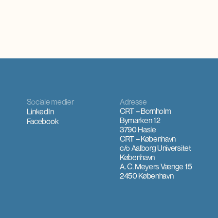
Sociale medier
Adresse
CRT – Bornholm
LinkedIn
Bymarken 12
Facebook
3790 Hasle
CRT – København
c/o Aalborg Universitet
København
A. C. Meyers Vænge 15
2450 København