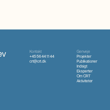
ev
Kontakt
Genveje
+45 56 44 11 44
Projekter
crt@crt.dk
Publikationer
Indsigt
Eksperter
Om CRT
Aktiviteter