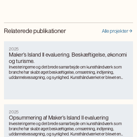
Relaterede publikationer
Alle projekter
2025
Maker’s Island II evaluering. Beskæftigelse, økonomi
og turisme.
Investeringerne og det brede samarbejde om kunsthåndværk som
branche har skabt øget beskæftigelse, omsætning, indtjening,
uddannelsessøgning, og synlighed. Kunsthåndværket er blevet en
turismemagnet på Bornholm, der også genererer værditilvækst og
jobs gennem turismen. Kunsthåndværkerne oplever markant øget
international interesse, som giver anerkendelse, inspiration og faglig
udvikling.
2025
Opsummering af Maker’s Island II evaluering
Investeringerne og det brede samarbejde om kunsthåndværk som
branche har skabt øget beskæftigelse, omsætning, indtjening,
uddannelsessøgning, og synlighed. Kunsthåndværket er blevet en