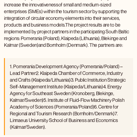
increase the innovativenessof small and medium-sized
enterprises (SMEs) within the tourism sector by supporting the
integration of circular economy elements into their services,
products and business models.The project results are to be
implemented by project partners in the participating South Baltic
regions: Pomerania (Poland), Klaipeda (Lithuania), Blekinge and
Kalmar (Sweden)and Bornholm (Denmark). The partners are:
1. Pomerania Development Agency (Pomerania/Poland) –
Lead Partner2. Klaipeda Chamber of Commerce, Industry
and Crafts (Klaipeda/Lithuania)3. Public Institution Strategic
Self-Management Institute (Klaipeda/Lithuania)4. Energy
Agency for Southeast Sweden (Kronoberg, Blekinge,
Kalmar/Sweden)5. Institute of Fluid-Flow Machinery Polish
Academy of Sciences (Pomerania/Poland)6. Centre for
Regional and Tourism Research (Bornholm/Denmark)7.
Linnaeus University School of Business and Economics
(Kalmar/Sweden).