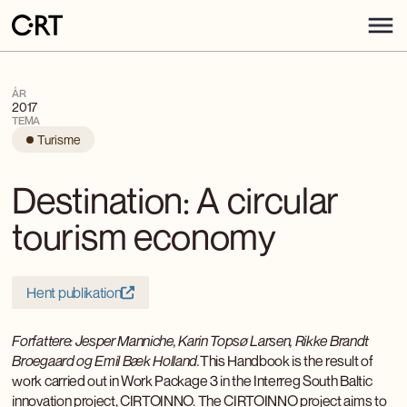
ÅR
2017
TEMA
Turisme
Destination: A circular
tourism economy
Hent publikation
Forfattere: Jesper Manniche, Karin Topsø Larsen, Rikke Brandt
Broegaard og Emil Bæk Holland.
This Handbook is the result of
work carried out in Work Package 3 in the Interreg South Baltic
innovation project, CIRTOINNO. The CIRTOINNO project aims to