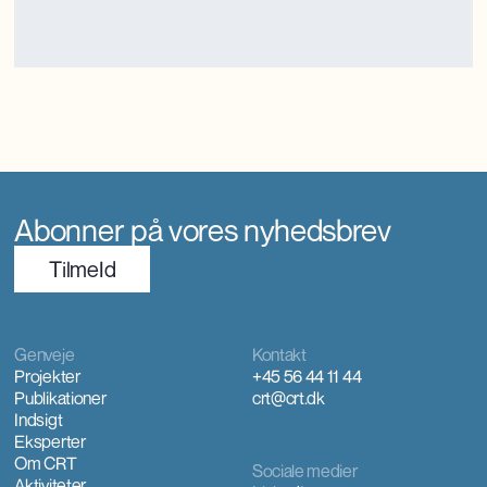
turismemagnet på Bornholm, der også genererer værditilvækst og
jobs gennem turismen. Kunsthåndværkerne oplever markant øget
international interesse, som giver anerkendelse, inspiration og faglig
udvikling.
Abonner på vores nyhedsbrev
TilmeId
Genveje
Kontakt
Projekter
+45 56 44 11 44
Publikationer
crt@crt.dk
Indsigt
Eksperter
Om CRT
Sociale medier
Aktiviteter