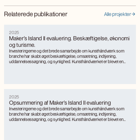
Relaterede publikationer
Alle projekter
2025
Maker’s Island II evaluering. Beskæftigelse, økonomi
og turisme.
Investeringerne og det brede samarbejde om kunsthåndværk som
branche har skabt øget beskæftigelse, omsætning, indtjening,
uddannelsessøgning, og synlighed. Kunsthåndværket er blevet en
turismemagnet på Bornholm, der også genererer værditilvækst og
jobs gennem turismen. Kunsthåndværkerne oplever markant øget
international interesse, som giver anerkendelse, inspiration og faglig
udvikling.
2025
Opsummering af Maker’s Island II evaluering
Investeringerne og det brede samarbejde om kunsthåndværk som
branche har skabt øget beskæftigelse, omsætning, indtjening,
uddannelsessøgning, og synlighed. Kunsthåndværket er blevet en
turismemagnet på Bornholm, der også genererer værditilvækst og
jobs gennem turismen. Kunsthåndværkerne oplever markant øget
international interesse, som giver anerkendelse, inspiration og faglig