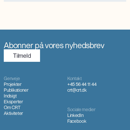
udvikling.
Abonner på vores nyhedsbrev
TilmeId
Genveje
Kontakt
Projekter
+45 56 44 11 44
Publikationer
crt@crt.dk
Indsigt
Eksperter
Om CRT
Sociale medier
Aktiviteter
LinkedIn
Facebook