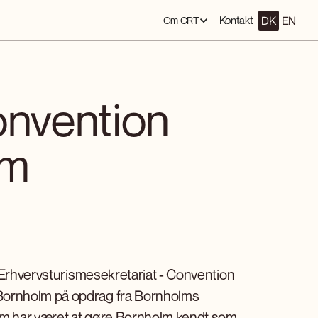
DK
EN
Kontakt
Om CRT
onvention
lm
 "Erhvervsturismesekretariat - Convention
Bornholm på opdrag fra Bornholms
um har været at gøre Bornholm kendt som