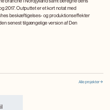
ime branche i Nordjylland samt beregne dens
 2017. Outputtet er et kort notat med
nches beskæftigelses- og produktionseffekter
den senest tilgængelige version af Den
Alle projekter
il