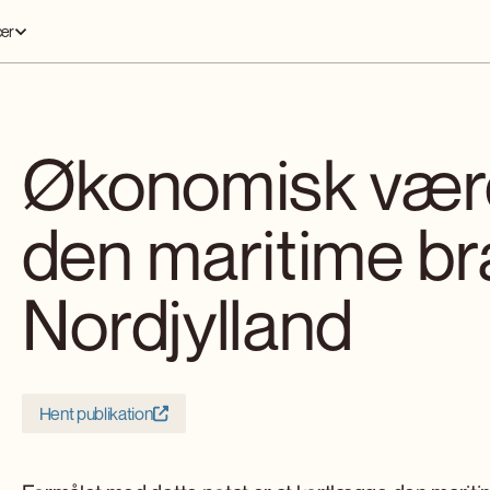
er
Økonomisk værd
den maritime br
Nordjylland
Hent publikation