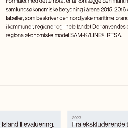
Formålet med dette notat er at kortlægge den marit
samfundsøkonomiske betydning i årene 2015, 2016 og
tabeller, som beskriver den nordjyske maritime bra
i kommuner, regioner og i hele landet.Der anvendes 
regionaløkonomiske model SAM-K/LINE®_RTSA.
2023
Island II evaluering.
Fra ekskluderende t