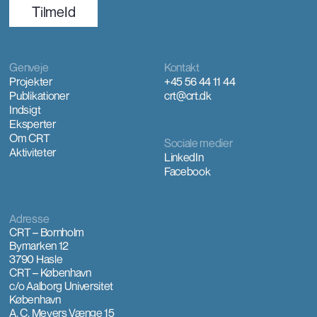
TilmeId
Genveje
Kontakt
Projekter
+45 56 44 11 44
Publikationer
crt@crt.dk
Indsigt
Eksperter
Om CRT
Sociale medier
Aktiviteter
LinkedIn
Facebook
Adresse
CRT – Bornholm
Bymarken 12
3790 Hasle
CRT – København
c/o Aalborg Universitet
København
A. C. Meyers Vænge 15