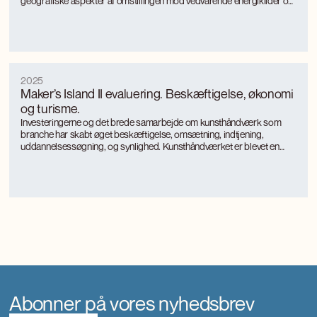
geografiske aspekter af omstillingen mod vedvarende energikilder og
mere bæredygtige, energieffektive produktionsformer med særligt
fokus på landkommuner.
2025
Maker’s Island II evaluering. Beskæftigelse, økonomi
og turisme.
Investeringerne og det brede samarbejde om kunsthåndværk som
branche har skabt øget beskæftigelse, omsætning, indtjening,
uddannelsessøgning, og synlighed. Kunsthåndværket er blevet en
turismemagnet på Bornholm, der også genererer værditilvækst og
jobs gennem turismen. Kunsthåndværkerne oplever markant øget
international interesse, som giver anerkendelse, inspiration og faglig
udvikling.
Abonner på vores nyhedsbrev