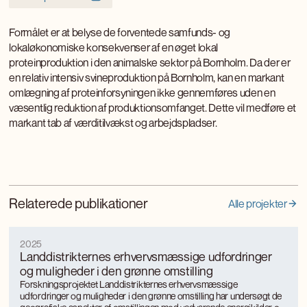
Formålet er at belyse de forventede samfunds- og
lokaløkonomiske konsekvenser af en øget lokal
proteinproduktion i den animalske sektor på Bornholm. Da der er
en relativ intensiv svineproduktion på Bornholm, kan en markant
omlægning af proteinforsyningen ikke gennemføres uden en
væsentlig reduktion af produktionsomfanget. Dette vil medføre et
markant tab af værditilvækst og arbejdspladser.
Relaterede publikationer
Alle projekter
2025
Landdistrikternes erhvervsmæssige udfordringer
og muligheder i den grønne omstilling
Forskningsprojektet Landdistrikternes erhvervsmæssige
udfordringer og muligheder i den grønne omstilling har undersøgt de