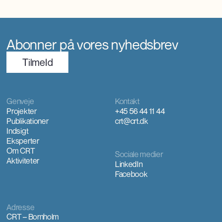
Abonner på vores nyhedsbrev
TilmeId
Genveje
Kontakt
Projekter
+45 56 44 11 44
Publikationer
crt@crt.dk
Indsigt
Eksperter
Om CRT
Sociale medier
Aktiviteter
LinkedIn
Facebook
Adresse
CRT – Bornholm