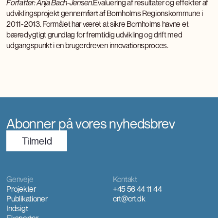
Forfatter: Anja Bach-Jensen.
Evaluering af resultater og effekter af
udviklingsprojekt gennemført af Bornholms Regionskommune i
2011-2013. Formålet har været at sikre Bornholms havne et
bæredygtigt grundlag for fremtidig udvikling og drift med
udgangspunkt i en brugerdreven innovationsproces.
Abonner på vores nyhedsbrev
TilmeId
Genveje
Kontakt
Projekter
+45 56 44 11 44
Publikationer
crt@crt.dk
Indsigt