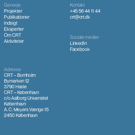
Genveje
Kontakt
Projekter
+45 56 44 11 44
Publikationer
crt@crt.dk
Indsigt
Eksperter
Om CRT
Sociale medier
Aktiviteter
LinkedIn
Facebook
Adresse
CRT – Bornholm
Bymarken 12
3790 Hasle
CRT – København
c/o Aalborg Universitet
København
A. C. Meyers Vænge 15
2450 København