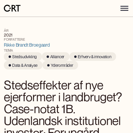
ÅR
2021
FORFATTERE
Rikke Brandt Broegaard
TEMA
Stedsudvikling
Alliancer
Erhverv & innovation
Data & Analyse
Yderområder
Stedseffekter af nye
ejerformer i landbruget?
Case-notat 1B.
Udenlandsk institutionel
investor: Ferupgård,