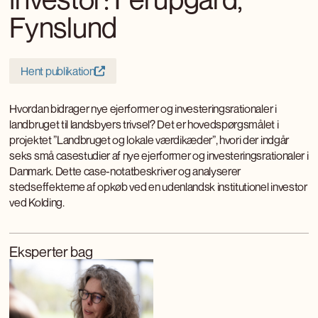
Fynslund
Hent publikation
Hvordan bidrager nye ejerformer og investeringsrationaler i
landbruget til landsbyers trivsel? Det er hovedspørgsmålet i
projektet ”Landbruget og lokale værdikæder”, hvori der indgår
seks små casestudier af nye ejerformer og investeringsrationaler i
Danmark. Dette case-notatbeskriver og analyserer
stedseffekterne af opkøb ved en udenlandsk institutionel investor
ved Kolding.
Eksperter bag