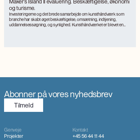
Maker’s Island II evaluering. Beskæftigelse, økonomi
og turisme.
Investeringerne og det brede samarbejde om kunsthåndværk som
branche har skabt øget beskæftigelse, omsætning, indtjening,
uddannelsessøgning, og synlighed. Kunsthåndværket er blevet en
turismemagnet på Bornholm, der også genererer værditilvækst og
jobs gennem turismen. Kunsthåndværkerne oplever markant øget
international interesse, som giver anerkendelse, inspiration og faglig
udvikling.
Abonner på vores nyhedsbrev
TilmeId
Genveje
Kontakt
Projekter
+45 56 44 11 44