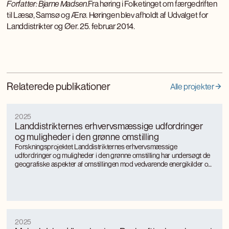
Forfatter: Bjarne Madsen.
Fra høring i Folketinget om færgedriften
til Læsø, Samsø og Ærø. Høringen blev afholdt af Udvalget for
Landdistrikter og Øer. 25. februar 2014.
Relaterede publikationer
Alle projekter
2025
Landdistrikternes erhvervsmæssige udfordringer
og muligheder i den grønne omstilling
Forskningsprojektet Landdistrikternes erhvervsmæssige
udfordringer og muligheder i den grønne omstilling har undersøgt de
geografiske aspekter af omstillingen mod vedvarende energikilder og
mere bæredygtige, energieffektive produktionsformer med særligt
fokus på landkommuner.
2025