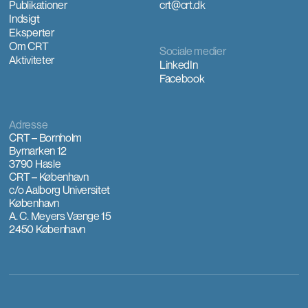
Publikationer
crt@crt.dk
Indsigt
Eksperter
Om CRT
Sociale medier
Aktiviteter
LinkedIn
Facebook
Adresse
CRT – Bornholm
Bymarken 12
3790 Hasle
CRT – København
c/o Aalborg Universitet
København
A. C. Meyers Vænge 15
2450 København