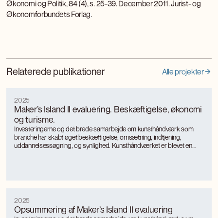
Økonomi og Politik, 84 (4), s. 25-39. December 2011. Jurist- og
Økonomforbundets Forlag.
Relaterede publikationer
Alle projekter
2025
Maker’s Island II evaluering. Beskæftigelse, økonomi
og turisme.
Investeringerne og det brede samarbejde om kunsthåndværk som
branche har skabt øget beskæftigelse, omsætning, indtjening,
uddannelsessøgning, og synlighed. Kunsthåndværket er blevet en
turismemagnet på Bornholm, der også genererer værditilvækst og
jobs gennem turismen. Kunsthåndværkerne oplever markant øget
international interesse, som giver anerkendelse, inspiration og faglig
udvikling.
2025
Opsummering af Maker’s Island II evaluering