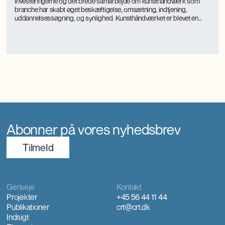
Investeringerne og det brede samarbejde om kunsthåndværk som
branche har skabt øget beskæftigelse, omsætning, indtjening,
uddannelsessøgning, og synlighed. Kunsthåndværket er blevet en
turismemagnet på Bornholm, der også genererer værditilvækst og
jobs gennem turismen. Kunsthåndværkerne oplever markant øget
international interesse, som giver anerkendelse, inspiration og faglig
udvikling.
Abonner på vores nyhedsbrev
TilmeId
Genveje
Kontakt
Projekter
+45 56 44 11 44
Publikationer
crt@crt.dk
Indsigt