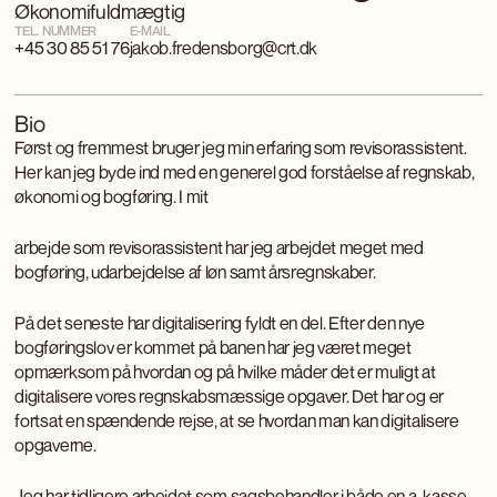
Økonomifuldmægtig
TEL. NUMMER
E-MAIL
+45 30 85 51 76
jakob.fredensborg@crt.dk
Bio
Først og fremmest bruger jeg min erfaring som revisorassistent.
Her kan jeg byde ind med en generel god forståelse af regnskab,
økonomi og bogføring. I mit
arbejde som revisorassistent har jeg arbejdet meget med
bogføring, udarbejdelse af løn samt årsregnskaber.
På det seneste har digitalisering fyldt en del. Efter den nye
bogføringslov er kommet på banen har jeg været meget
opmærksom på hvordan og på hvilke måder det er muligt at
digitalisere vores regnskabsmæssige opgaver. Det har og er
fortsat en spændende rejse, at se hvordan man kan digitalisere
opgaverne.
Jeg har tidligere arbejdet som sagsbehandler i både en a-kasse