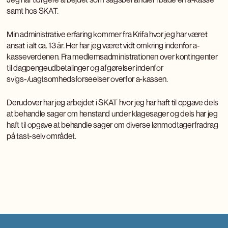
samt hos SKAT.
Min administrative erfaring kommer fra Krifa hvor jeg har været
ansat i alt ca. 13 år. Her har jeg været vidt omkring indenfor a-
kasseverdenen. Fra medlemsadministrationen over kontingenter
til dagpengeudbetalinger og afgørelser indenfor
svigs-/uagtsomhedsforseelser overfor a-kassen.
Derudover har jeg arbejdet i SKAT hvor jeg har haft til opgave dels
at behandle sager om henstand under klagesager og dels har jeg
haft til opgave at behandle sager om diverse lønmodtagerfradrag
på tast-selv området.