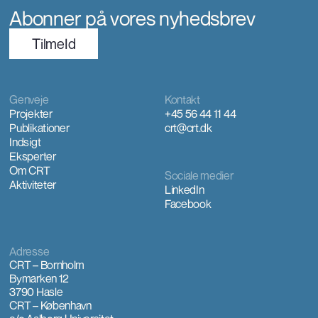
Abonner på vores nyhedsbrev
TilmeId
Genveje
Kontakt
Projekter
+45 56 44 11 44
Publikationer
crt@crt.dk
Indsigt
Eksperter
Om CRT
Sociale medier
Aktiviteter
LinkedIn
Facebook
Adresse
CRT – Bornholm
Bymarken 12
3790 Hasle
CRT – København