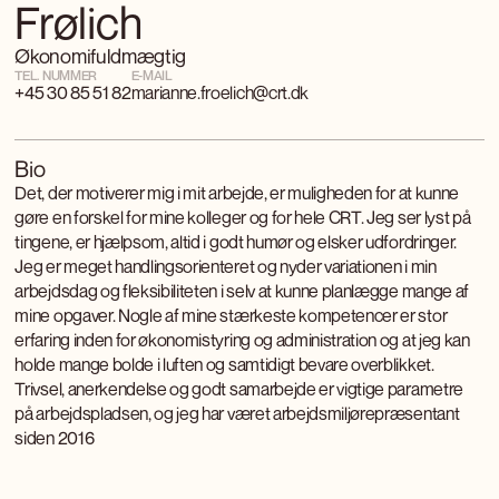
Frølich
Økonomifuldmægtig
TEL. NUMMER
E-MAIL
+45 30 85 51 82
marianne.froelich@crt.dk
Bio
Det, der motiverer mig i mit arbejde, er muligheden for at kunne
gøre en forskel for mine kolleger og for hele CRT. Jeg ser lyst på
tingene, er hjælpsom, altid i godt humør og elsker udfordringer.
Jeg er meget handlingsorienteret og nyder variationen i min
arbejdsdag og fleksibiliteten i selv at kunne planlægge mange af
mine opgaver. Nogle af mine stærkeste kompetencer er stor
erfaring inden for økonomistyring og administration og at jeg kan
holde mange bolde i luften og samtidigt bevare overblikket.
Trivsel, anerkendelse og godt samarbejde er vigtige parametre
på arbejdspladsen, og jeg har været arbejdsmiljørepræsentant
siden 2016