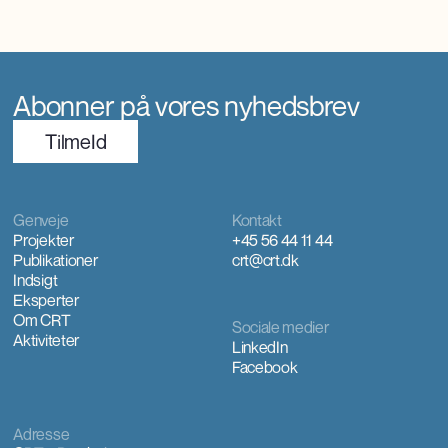
Abonner på vores nyhedsbrev
TilmeId
Genveje
Kontakt
Projekter
+45 56 44 11 44
Publikationer
crt@crt.dk
Indsigt
Eksperter
Om CRT
Sociale medier
Aktiviteter
LinkedIn
Facebook
Adresse