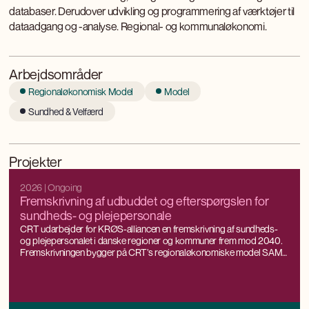
databaser. Derudover udvikling og programmering af værktøjer til
dataadgang og -analyse. Regional- og kommunaløkonomi.
Arbejdsområder
Regionaløkonomisk Model
Model
Sundhed & Velfærd
Projekter
2026
| Ongoing
Fremskrivning af udbuddet og efterspørgslen for
sundheds- og plejepersonale
CRT udarbejder for KRØS-alliancen en fremskrivning af sundheds-
og plejepersonalet i danske regioner og kommuner frem mod 2040.
Fremskrivningen bygger på CRT’s regionaløkonomiske model SAM-
K/LINE®, som kan fremskrive arbejdsudbuddet og efterspørgslen
efter arbejdskraft helt ned på kommunalt niveau, som samtidig er
konsistente med nationale prognoser og fremskrivninger.