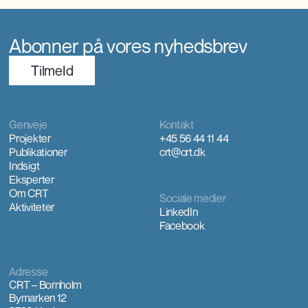
Abonner på vores nyhedsbrev
TilmeId
Genveje
Kontakt
Projekter
+45 56 44 11 44
Publikationer
crt@crt.dk
Indsigt
Eksperter
Om CRT
Sociale medier
Aktiviteter
LinkedIn
Facebook
Adresse
CRT – Bornholm
Bymarken 12