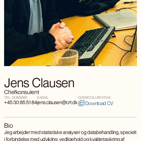
Jens Clausen
Chefkonsulent
TEL. NUMMER
E-MAIL
CURRICULUM VITAE
+45 30 85 51 84
jens.clausen@crt.dk
Download CV
Bio
Jeg arbejder med statistiske analyser og databehandling, specielt
i forbindelse med udvikling, vedligehold og kvalitetssikring af