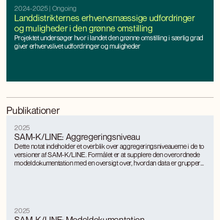
2024-2025
| Ongoing
Landdistrikternes erhvervsmæssige udfordringer
og muligheder i den grønne omstilling
Projektet undersøger hvor i landet den grønne omstilling i særlig grad
giver erhvervslivet udfordringer og muligheder
Publikationer
2025
SAM-K/LINE: Aggregeringsniveau
Dette notat indeholder et overblik over aggregeringsniveauerne i de to
versioner af SAM-K/LINE. Formålet er at supplere den overordnede
modeldokumentation med en oversigt over, hvordan data er grupperet
på forskellige dimensioner i de to versioner.
2025
SAM-K/LINE: Modeldokumentation