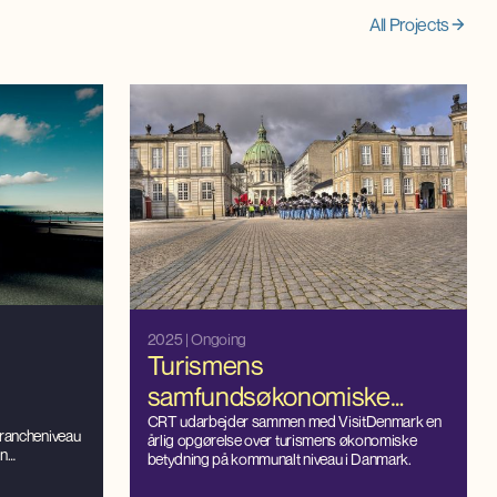
All Projects
2025
| Ongoing
Turismens
samfundsøkonomiske
betydning
CRT udarbejder sammen med VisitDenmark en
rancheniveau
årlig opgørelse over turismens økonomiske
øn
betydning på kommunalt niveau i Danmark.