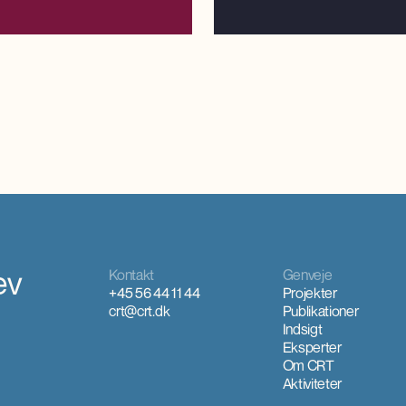
lse som følge af investeringer i
den efterfølgende drift.
ev
Kontakt
Genveje
+45 56 44 11 44
Projekter
crt@crt.dk
Publikationer
Indsigt
Eksperter
Om CRT
Aktiviteter