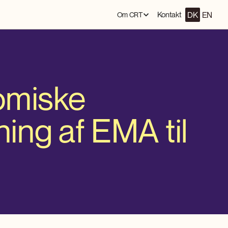
DK
EN
Kontakt
Om CRT
omiske
ning af EMA til