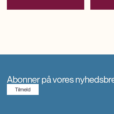
kan fremskrive arbejdsudbuddet og
og værdiskabe
efterspørgslen efter arbejdskraft helt ned på
nye anlæg og 
kommunalt niveau, som samtidig er konsistente
med nationale prognoser og fremskrivninger.
Abonner på vores nyhedsbr
TilmeId