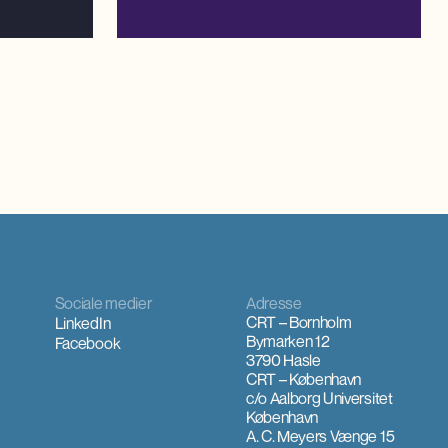
Sociale medier
Adresse
CRT – Bornholm
LinkedIn
Bymarken 12
Facebook
3790 Hasle
CRT – København
c/o Aalborg Universitet
København
A. C. Meyers Vænge 15