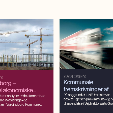
2026
| Ongoing
ing
Kommunale
borg –
fremskrivninger af
aløkonomiske
beskæftigelsen på
På baggrund af LINE fremskrives
eberegninger for
rer analyser af de økonomiske
beskæftigelsen på kommune- og b
ørre investerings- og
brancheniveau
til anvendelse i Vejdirektoratets Gr
ter i Vordingborg Kommune.
Mobilitetsmodel (GMM).
til formål at belyse både de direkte
fekter på beskæftigelse, produktion