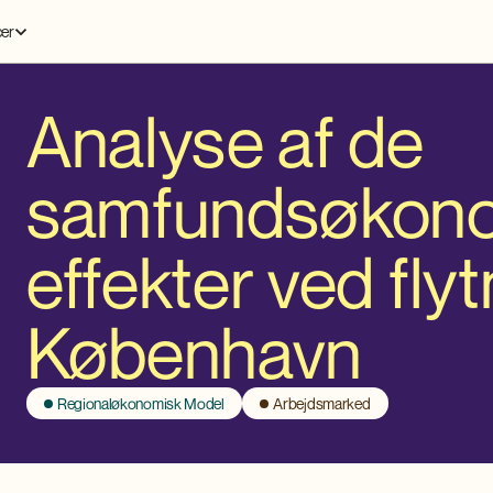
er
Analyse af de
samfundsøkon
effekter ved flyt
København
Regionaløkonomisk Model
Arbejdsmarked