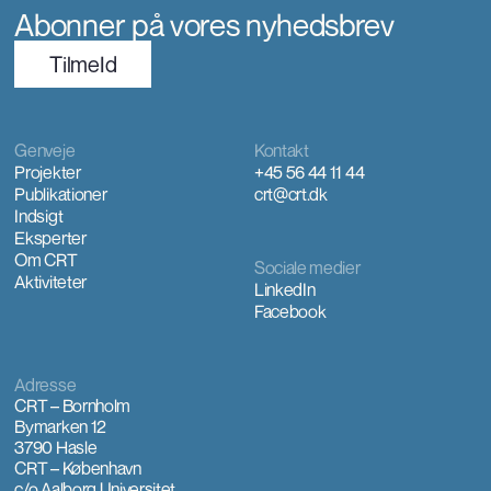
Abonner på vores nyhedsbrev
TilmeId
Genveje
Kontakt
Projekter
+45 56 44 11 44
Publikationer
crt@crt.dk
Indsigt
Eksperter
Om CRT
Sociale medier
Aktiviteter
LinkedIn
Facebook
Adresse
CRT – Bornholm
Bymarken 12
3790 Hasle
CRT – København
c/o Aalborg Universitet