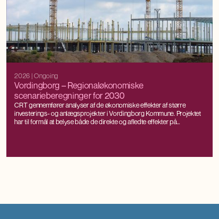
2026
| Ongoing
Vordingborg – Regionaløkonomiske
scenarieberegninger for 2030
CRT gennemfører analyser af de økonomiske effekter af større
investerings- og anlægsprojekter i Vordingborg Kommune. Projektet
har til formål at belyse både de direkte og afledte effekter på
beskæftigelse, produktion og værdiskabelse som følge af
investeringer i nye anlæg og den efterfølgende drift.