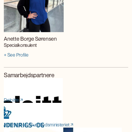
Anette Borge Sørensen
Specialkonsulent
+ See Profile
Samarbejdspartnere
Deloitte
Indenrigs- og Sundhedsministeriet