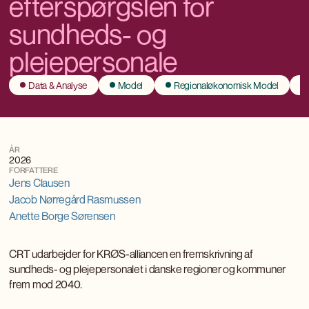
efterspørgslen for
sundheds- og
plejepersonale
Data & Analyse
Model
Regionaløkonomisk Model
ÅR
2026
FORFATTERE
Jens Clausen
Jacob Nørregård Rasmussen
Anette Borge Sørensen
CRT udarbejder for KRØS-alliancen en fremskrivning af
sundheds- og plejepersonalet i danske regioner og kommuner
frem mod 2040.