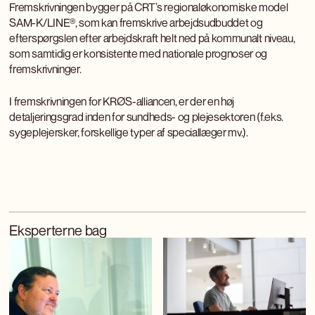
Fremskrivningen bygger på CRT’s regionaløkonomiske model
SAM-K/LINE®, som kan fremskrive arbejdsudbuddet og
efterspørgslen efter arbejdskraft helt ned på kommunalt niveau,
som samtidig er konsistente med nationale prognoser og
fremskrivninger.
I fremskrivningen for KRØS-alliancen, er der en høj
detaljeringsgrad inden for sundheds- og plejesektoren (f.eks.
sygeplejersker, forskellige typer af speciallæger mv.).
Eksperterne bag