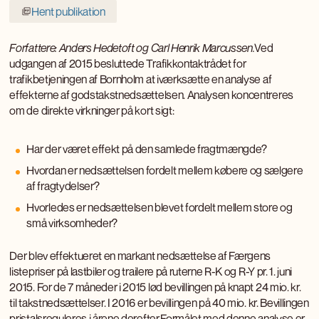
Hent publikation
Forfattere: Anders Hedetoft og Carl Henrik Marcussen.
Ved
udgangen af 2015 besluttede Trafikkontaktrådet for
trafikbetjeningen af Bornholm at iværksætte en analyse af
effekterne af godstakstnedsættelsen. Analysen koncentreres
om de direkte virkninger på kort sigt:
Har der været effekt på den samlede fragtmængde?
Hvordan er nedsættelsen fordelt mellem købere og sælgere
af fragtydelser?
Hvorledes er nedsættelsen blevet fordelt mellem store og
små virksomheder?
Der blev effektueret en markant nedsættelse af Færgens
listepriser på lastbiler og trailere på ruterne R-K og R-Y pr. 1. juni
2015. For de 7 måneder i 2015 lød bevillingen på knapt 24 mio. kr.
til takstnedsættelser. I 2016 er bevillingen på 40 mio. kr. Bevillingen
pristalsreguleres i årene derefter.Formålet med denne analyse er