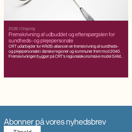
2026
| Ongoing
Fremskrivning af udbuddet og efterspørgslen for
sundheds- og plejepersonale
CRT udarbejder for KRØS-alliancen en fremskrivning af sundheds-
og plejepersonalet i danske regioner og kommuner frem mod 2040.
Fremskrivningen bygger på CRT’s regionaløkonomiske model SAM-
K/LINE®, som kan fremskrive arbejdsudbuddet og efterspørgslen
efter arbejdskraft helt ned på kommunalt niveau, som samtidig er
konsistente med nationale prognoser og fremskrivninger.
Abonner på vores nyhedsbrev