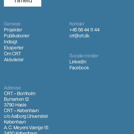
TilmeId
Genveje
Kontakt
Projekter
+45 56 44 11 44
Publikationer
crt@crt.dk
Indsigt
Eksperter
Om CRT
Sociale medier
Aktiviteter
LinkedIn
Facebook
Adresse
CRT – Bornholm
Bymarken 12
3790 Hasle
CRT – København
c/o Aalborg Universitet
København
A. C. Meyers Vænge 15
2450 København