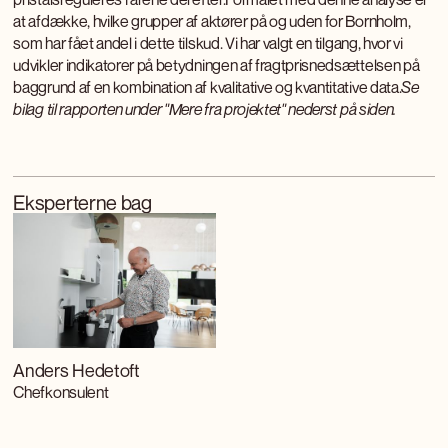
at afdække, hvilke grupper af aktører på og uden for Bornholm,
som har fået andel i dette tilskud. Vi har valgt en tilgang, hvor vi
udvikler indikatorer på betydningen af fragtprisnedsættelsen på
baggrund af en kombination af kvalitative og kvantitative data.
Se
bilag til rapporten under "Mere fra projektet" nederst på siden.
Eksperterne bag
Anders Hedetoft
Chefkonsulent