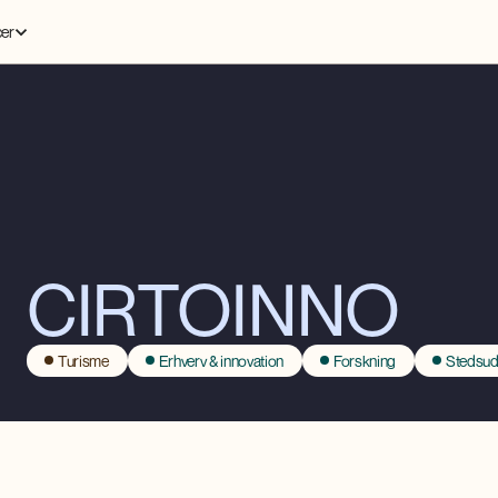
er
CIRTOINNO
Turisme
Erhverv & innovation
Forskning
Stedsud