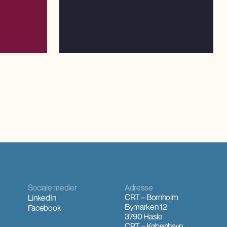
t.
Sociale medier
Adresse
CRT – Bornholm
LinkedIn
Bymarken 12
Facebook
3790 Hasle
CRT – København