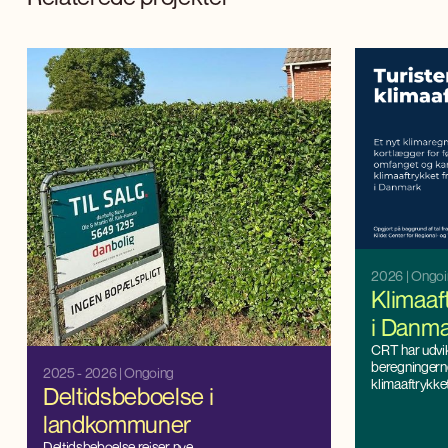
2026
| Ongo
Klimaaft
i Danm
CRT har udvi
beregningerne
2025 - 2026
| Ongoing
klimaaftrykket
Deltidsbeboelse i
landkommuner
Deltidsbeboelse rejser nye