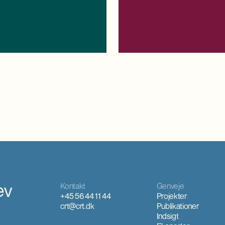
nye anlæg og den efterfølgende drif
ev
Kontakt
Genveje
+45 56 44 11 44
Projekter
crt@crt.dk
Publikationer
Indsigt