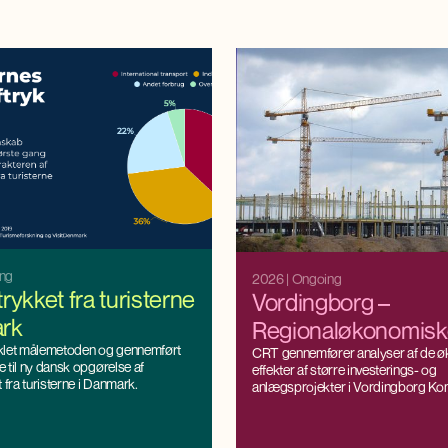
ing
2026
| Ongoing
rykket fra turisterne
Vordingborg –
ark
Regionaløkonomisk
klet målemetoden og gennemført
scenarieberegninge
CRT gennemfører analyser af de 
 til ny dansk opgørelse af
effekter af større investerings- og
2030
 fra turisterne i Danmark.
anlægsprojekter i Vordingborg K
Projektet har til formål at belyse bå
og afledte effekter på beskæftigels
og værdiskabelse som følge af inve