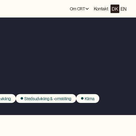
DK
EN
Kontakt
Om CRT
vikling
Stedsudvikling & -omstilling
Klima