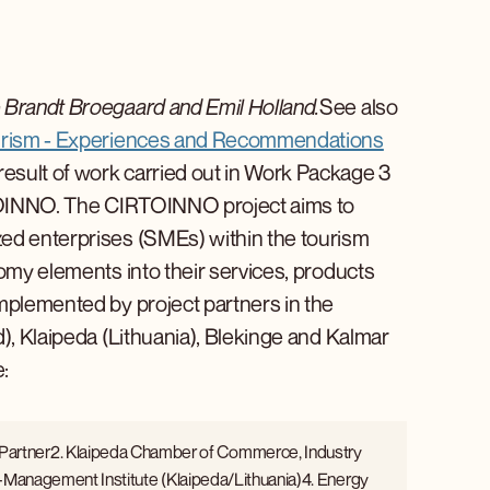
 Brandt Broegaard and Emil Holland.
See also
ourism - Experiences and Recommendations
result of work carried out in Work Package 3
IRTOINNO. The CIRTOINNO project aims to
zed enterprises (SMEs) within the tourism
nomy elements into their services, products
implemented by project partners in the
), Klaipeda (Lithuania), Blekinge and Kalmar
:
Partner2. Klaipeda Chamber of Commerce, Industry
elf-Management Institute (Klaipeda/Lithuania)4. Energy