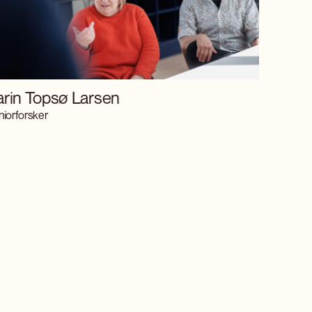
arin Topsø Larsen
niorforsker