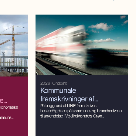
2026
| Ongoing
Kommunale
fremskrivninger af
e
beskæftigelsen på
På baggrund af LINE fremskrives
r for
økonomiske
beskæftigelsen på kommune- og brancheniveau
brancheniveau
til anvendelse i Vejdirektoratets Grøn
ommune.
Mobilitetsmodel (GMM).
de de direkte
e, produktion
steringer i