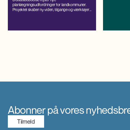
planlægningsudfordringer for landkommuner.
Projektet skaber ny viden, tilgange og værktøjer
gennem tæt samarbejde med kommuner, og
styrker kapaciteten til lokal håndtering og
balanceret udvikling.
Abonner på vores nyhedsbr
TilmeId