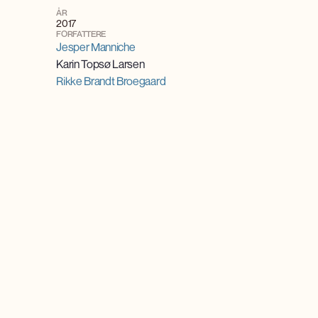
ÅR
2017
FORFATTERE
Jesper Manniche
Karin Topsø Larsen
Rikke Brandt Broegaard