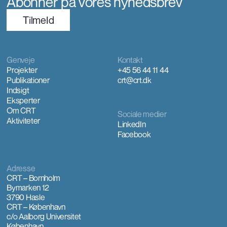
Abonner på vores nyhedsbrev
TilmeId
Genveje
Kontakt
Projekter
+45 56 44 11 44
Publikationer
crt@crt.dk
Indsigt
Eksperter
Om CRT
Sociale medier
Aktiviteter
LinkedIn
Facebook
Adresse
CRT – Bornholm
Bymarken 12
3790 Hasle
CRT – København
c/o Aalborg Universitet
København