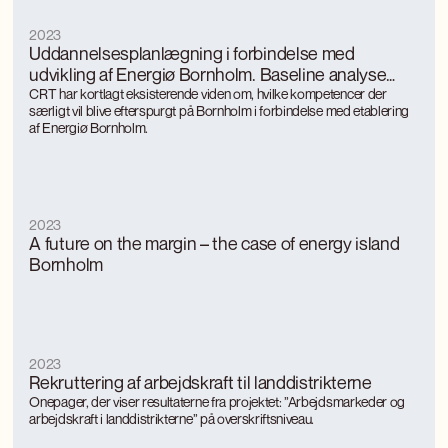
2023
Uddannelsesplanlægning i forbindelse med
udvikling af Energiø Bornholm. Baseline analyse
med fokus på erhvervs- og uddannelsesområdet
CRT har kortlagt eksisterende viden om, hvilke kompetencer der
særligt vil blive efterspurgt på Bornholm i forbindelse med etablering
af Energiø Bornholm.
2023
A future on the margin – the case of energy island
Bornholm
2023
Rekruttering af arbejdskraft til landdistrikterne
Onepager, der viser resultaterne fra projektet: ”Arbejdsmarkeder og
arbejdskraft i landdistrikterne” på overskriftsniveau.