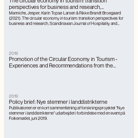
The circular economy in tourism: transition
perspectives for business and research,
Scandinavian Journal of Hospitality and Tourism
Manniche, Jesper; Karin Topsø Larsen & Rikke Brandt Broegaard
(2021). The circular economy in tourism: transition perspectives for
business and research, Scandinavian Journal of Hospitality and
Tourism
2019
Promotion of the Circular Economy in Tourism -
Experiences and Recommendations from the
CIRTOINNO Project
2019
Policy brief: Nye stemmer i landdistrikterne
Publikationen er en kort sammenfatning af forskningsprojektet "Nye
stemmer i landdistrikterne" udarbejdet i forbindelse med en event på
Folkemødet, juni 2019.