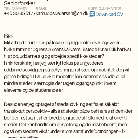
Seniorforsker
TEL. NUMMER
E-MAIL
CURRICULUM VITAE
+45 30 85 51 77
karin.topsoe.larsen@crt.dk
Download CV
Bio
Mit arbejde har fokus på lokale og regionale udviklingsvilkår –
hvilke rammer og ressourcer skal være til stede for at folk har lyst
til at bo, uddanne sig og arbejde specifikke steder?
I min forskning har jeg særligt fokus på unge, deres
uddannelsesvalg og på betydningen af sted og mobilitet. Jeg vil
gerne bidrage til at udvikle modeller for uddannelsesudbud på
mindre steder, især nogle der tager udgangspunkt i hvem
eleverne og de studerende er.
Desuden er jeg optaget af stedsudvikling set fra et såkaldt
translokalt perspektiv – altså at steder både defineres af dem der
bor der fast samt af en bredere gruppe af folk med relationer til
stedet. Det kan handle om bosætning og deltidsbeboere, men
også om steders vilkår under store samfundsforandringer – fx