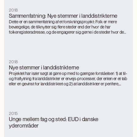
2018
Sammenfatning: Nye stemmer i landdistrikterne
Dette er en sammenfatning af et forskningsprojekt: Folk er mere
bevægelige, de tilknytter sig flere steder end der hvor de har
folkeregisteradresse, og de engagerer sig gerne i de steder hvor de
føler sig tilknyttet.
2018
Nye stemmer i landdistrikterne
Projektet har især søgt at gøre op med to gængse forståelser: 1) at til-
og fraflytning fra landdistrikter er envejs-processer, der enten er et tab
eller en gevinst for landdistriktet og 2) at landdistrikter er perifere,
relativt uforbundne steder, hvis human kapital eller menneskelige
ressourcer opgøres på basis af den fastboende beboergruppe
2015
Unge mellem fag og sted: EUD i danske
yderområder