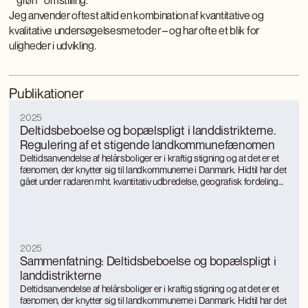
`grøn´ omstilling.
Jeg anvender oftest altid en kombination af kvantitative og
kvalitative undersøgelsesmetoder – og har ofte et blik for
uligheder i udvikling.
Publikationer
2025
Deltidsbeboelse og bopælspligt i landdistrikterne.
Regulering af et stigende landkommunefænomen
Deltidsanvendelse af helårsboliger er i kraftig stigning og at det er et
fænomen, der knytter sig til landkommunerne i Danmark. Hidtil har det
gået under radaren mht. kvantitativ udbredelse, geografisk fordeling
og landkommunernes tilgang til regulering. Deltidsanvendelsen er
meget ulige fordelt mellem landkommunerne og er især koncentreret
hvor der i forvejen er stor turismeaktivitet.
2025
Sammenfatning: Deltidsbeboelse og bopælspligt i
landdistrikterne
Deltidsanvendelse af helårsboliger er i kraftig stigning og at det er et
fænomen, der knytter sig til landkommunerne i Danmark. Hidtil har det