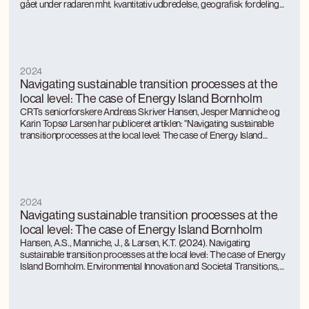
gået under radaren mht. kvantitativ udbredelse, geografisk fordeling
og landkommunernes tilgang til regulering. Deltidsanvendelsen er
meget ulige fordelt mellem landkommunerne og er især koncentreret
hvor der i forvejen er stor turismeaktivitet.
2024
Navigating sustainable transition processes at the
local level: The case of Energy Island Bornholm
CRTs seniorforskere Andreas Skriver Hansen, Jesper Manniche og
Karin Topsø Larsen har publiceret artiklen: "Navigating sustainable
transitionprocesses at the local level: The case of Energy Island
Bornholm i tidsskriftet "Environmental Innovation and Societal
Transitions".
2024
Navigating sustainable transition processes at the
local level: The case of Energy Island Bornholm
Hansen, A.S., Manniche, J., & Larsen, K.T. (2024). Navigating
sustainable transition processes at the local level: The case of Energy
Island Bornholm. Environmental Innovation and Societal Transitions,
53, 100930