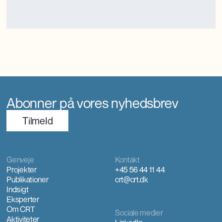
turismemagnet på Bornholm, der også genererer værditilvækst og
jobs gennem turismen. Kunsthåndværkerne oplever markant øget
international interesse, som giver anerkendelse, inspiration og faglig
udvikling.
Abonner på vores nyhedsbrev
TilmeId
Genveje
Kontakt
Projekter
+45 56 44 11 44
Publikationer
crt@crt.dk
Indsigt
Eksperter
Om CRT
Sociale medier
Aktiviteter