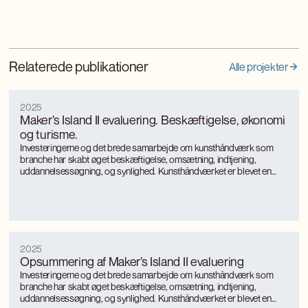
Relaterede publikationer
Alle projekter
2025
Maker’s Island II evaluering. Beskæftigelse, økonomi
og turisme.
Investeringerne og det brede samarbejde om kunsthåndværk som
branche har skabt øget beskæftigelse, omsætning, indtjening,
uddannelsessøgning, og synlighed. Kunsthåndværket er blevet en
turismemagnet på Bornholm, der også genererer værditilvækst og
jobs gennem turismen. Kunsthåndværkerne oplever markant øget
international interesse, som giver anerkendelse, inspiration og faglig
udvikling.
2025
Opsummering af Maker’s Island II evaluering
Investeringerne og det brede samarbejde om kunsthåndværk som
branche har skabt øget beskæftigelse, omsætning, indtjening,
uddannelsessøgning, og synlighed. Kunsthåndværket er blevet en