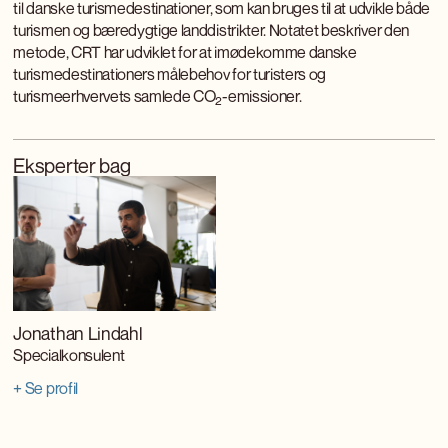
til danske turismedestinationer, som kan bruges til at udvikle både
turismen og bæredygtige landdistrikter. Notatet beskriver den
metode, CRT har udviklet for at imødekomme danske
turismedestinationers målebehov for turisters og
turismeerhvervets samlede CO
-emissioner.
2
Eksperter bag
Jonathan Lindahl
Specialkonsulent
+ Se profil