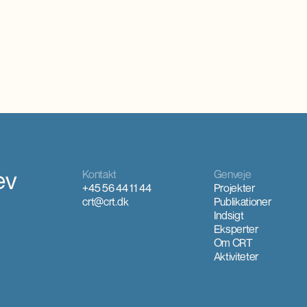
t øget international interesse,
er især koncentreret hvor der i forv
rkendelse, inspiration og faglig
turismeaktivitet.
ev
Kontakt
Genveje
+45 56 44 11 44
Projekter
crt@crt.dk
Publikationer
Indsigt
Eksperter
Om CRT
Aktiviteter