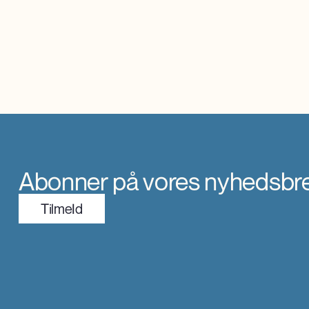
oplever markant øget international interesse,
oplever markan
som giver anerkendelse, inspiration og faglig
som giver ane
udvikling.
udvikling.
Abonner på vores nyhedsbr
TilmeId