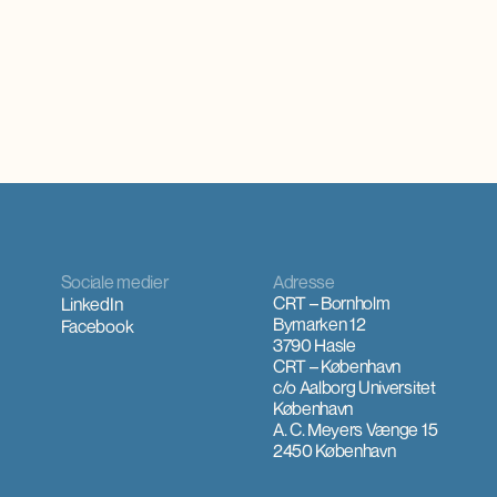
ejen er stor
Sociale medier
Adresse
CRT – Bornholm
LinkedIn
Bymarken 12
Facebook
3790 Hasle
CRT – København
c/o Aalborg Universitet
København
A. C. Meyers Vænge 15
2450 København