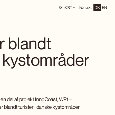
DK
EN
Kontakt
Om CRT
er blandt
ke kystområder
en del af projekt InnoCoast, WP1 –
r blandt turister i danske kystområder.