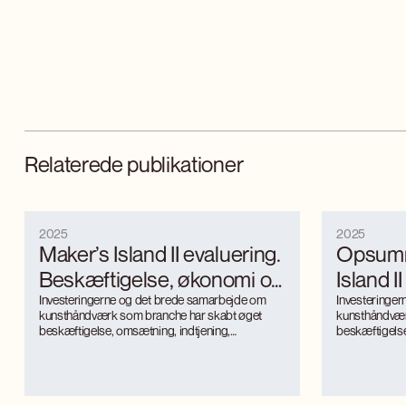
Relaterede publikationer
2025
2025
Maker’s Island II evaluering.
Opsumm
Beskæftigelse, økonomi og
Island I
turisme.
Investeringerne og det brede samarbejde om
Investeringe
kunsthåndværk som branche har skabt øget
kunsthåndvær
beskæftigelse, omsætning, indtjening,
beskæftigelse
uddannelsessøgning, og synlighed.
uddannelsess
Kunsthåndværket er blevet en turismemagnet på
Kunsthåndvær
Bornholm, der også genererer værditilvækst og
Bornholm, de
jobs gennem turismen. Kunsthåndværkerne
jobs gennem 