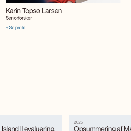
Karin Topsø Larsen
Seniorforsker
+ Se profil
2025
Island II evaluering.
Opsummering af Ma