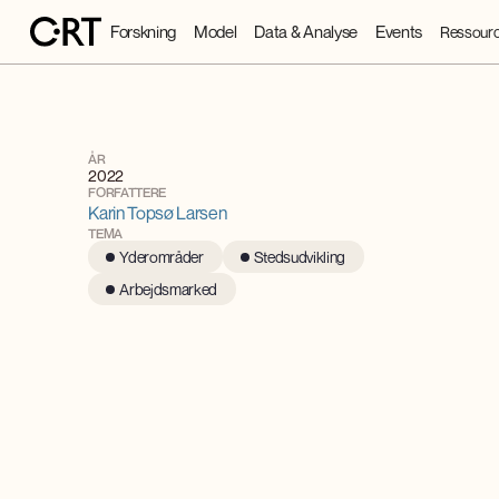
Forskning
Model
Data & Analyse
Events
Ressourc
ÅR
2022
FORFATTERE
Karin Topsø Larsen
TEMA
Yderområder
Stedsudvikling
Arbejdsmarked