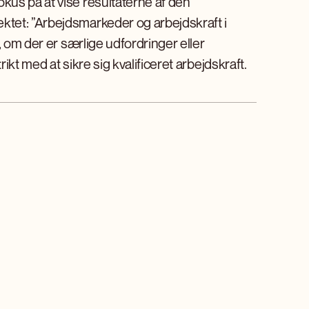
us på at vise resultaterne af den
tet: ”Arbejdsmarkeder og arbejdskraft i
, om der er særlige udfordringer eller
kt med at sikre sig kvalificeret arbejdskraft.