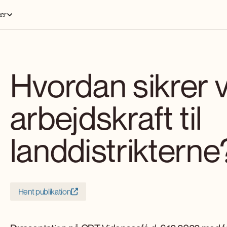
er
Hvordan sikrer vi
arbejdskraft til
landdistrikterne
Hent publikation