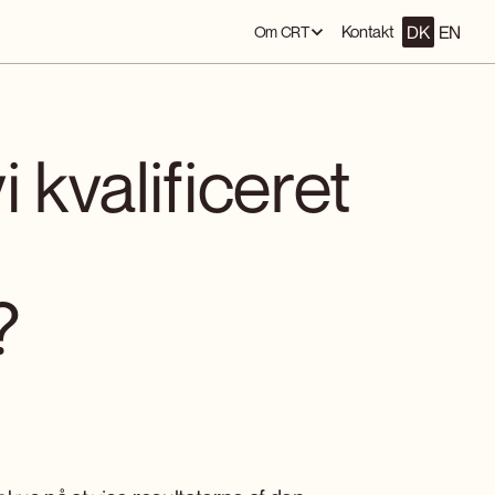
DK
EN
Kontakt
Om CRT
 kvalificeret
?