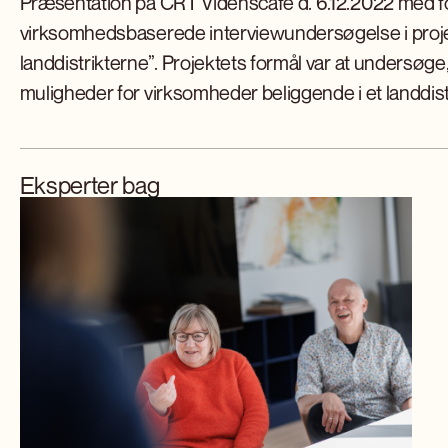
Præsentation på CRT Videnscafé d. 6.12.2022 med fok
virksomhedsbaserede interviewundersøgelse i projek
landdistrikterne”. Projektets formål var at undersøge
muligheder for virksomheder beliggende i et landdistri
Eksperter bag