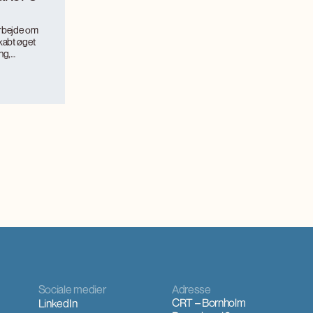
arbejde om
kabt øget
ng,
.
ismemagnet på
itilvækst og
værkerne
interesse,
 og faglig
Sociale medier
Adresse
CRT – Bornholm
LinkedIn